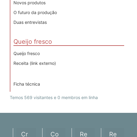
Novos produtos
O futuro da produção
Duas entrevistas
Queijo fresco
Queijo fresco
Receita (link externo)
Ficha técnica
Temos 569 visitantes e 0 membros em linha
Cr
Co
Re
Re