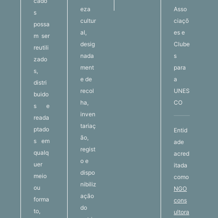
cado
eza
Asso
s
cultur
ciaçõ
possa
al,
es e
m ser
desig
Clube
reutili
nada
s
zado
ment
para
s,
e de
a
distri
recol
UNES
buido
ha,
CO
s e
inven
reada
tariaç
ptado
Entid
ão,
s em
ade
regist
qualq
acred
o e
uer
itada
dispo
meio
como
nibiliz
ou
NGO
ação
forma
cons
do
to,
ultora