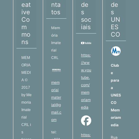
eat
nta
de
de
ive
tos
s
s
Co
soc
UN
m
iais
ES
Mem
mo
CO
ória
ns
Imate
rial
https:
CRL
MEM
//ww
ORIA
Club
w.you
MEDI
e
tube.
A
©
para
mem
com/
2017
a
oriai
mem
by
Me
UNES
mater
oriam
moria
CO
ial@g
edia
Imate
Mem
mail.c
rial
oriam
om
CRL
i
edia
tel:
s
https:
Rua