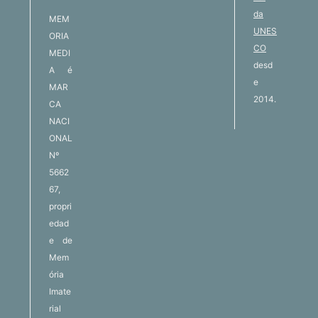
da
MEM
UNES
ORIA
CO
MEDI
desd
A é
e
MAR
2014.
CA
NACI
ONAL
Nº
5662
67,
propri
edad
e de
Mem
ória
Imate
rial