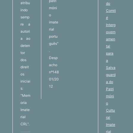
patri
atribu
do
móni
indo
Comit
o
semp
é
imate
re a
Interg
rial
autori
overn
portu
a ao
amen
guês"
deten
tal
.
tor
para
Desp
dos
a
acho
direit
Salva
nº148
os
guard
01/20
iniciai
a do
12
s:
Patri
"Mem
móni
oria
o
Imate
Cultu
rial
ral
CRL".
Imate
rial