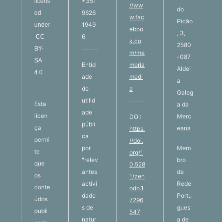
+351
licens
//ww
do
9626
ed
w.fac
Picão
1949
under
eboo
, 3,
6
CC
k.co
2580
BY-
m/me
-087
SA
Entid
moria
Aldei
4.0
ade
medi
a
de
a
Galeg
utilid
Esta
a da
ade
licen
Merc
DOI:
públi
ça
eana
https:
ca
permi
//doi.
por
Mem
te
org/1
"relev
bro
que
0.528
antes
da
os
1/zen
activi
Rede
conte
odo.1
dade
Portu
údos
7296
s de
gues
publi
547
natur
a de