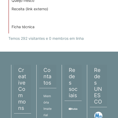
Queijo fresco
Receita (link externo)
Ficha técnica
Temos 292 visitantes e 0 membros em linha
Cr
Co
Re
Re
eat
nta
de
de
ive
tos
s
s
Co
soc
UN
m
iais
ES
Mem
mo
CO
ória
ns
Imate
rial