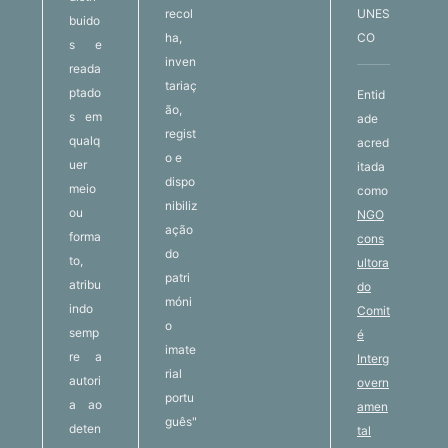
recol
UNES
buido
ha,
CO
s e
inven
reada
tariaç
ptado
Entid
ão,
s em
ade
regist
qualq
acred
o e
uer
itada
dispo
meio
como
nibiliz
ou
NGO
ação
forma
cons
do
to,
ultora
patri
atribu
do
móni
indo
Comit
o
semp
é
imate
re a
Interg
rial
autori
overn
portu
a ao
amen
guês"
deten
tal
.