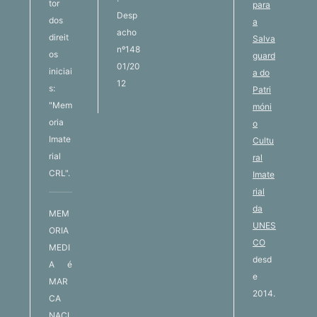
tor
para
Desp
dos
a
acho
direit
Salva
nº148
os
guard
01/20
iniciai
a do
12
s:
Patri
"Mem
móni
oria
o
Imate
Cultu
rial
ral
CRL".
Imate
rial
da
MEM
UNES
ORIA
CO
MEDI
desd
A é
e
MAR
2014.
CA
NACI