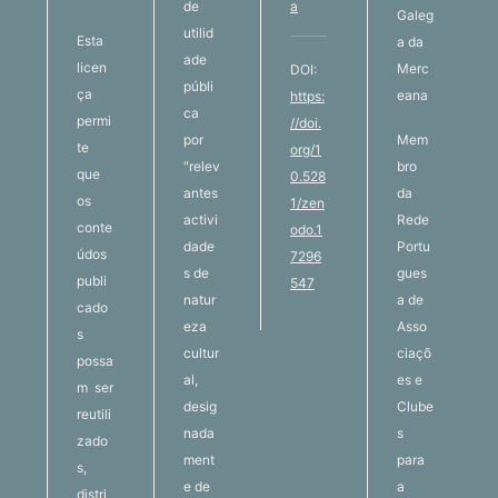
de
a
Galeg
utilid
Esta
a da
ade
licen
Merc
DOI:
públi
ça
eana
https:
ca
permi
//doi.
por
Mem
te
org/1
"relev
bro
que
0.528
antes
da
os
1/zen
activi
Rede
conte
odo.1
dade
Portu
údos
7296
s de
gues
publi
547
natur
a de
cado
eza
Asso
s
cultur
ciaçõ
possa
al,
es e
m ser
desig
Clube
reutili
nada
s
zado
ment
para
s,
e de
a
distri