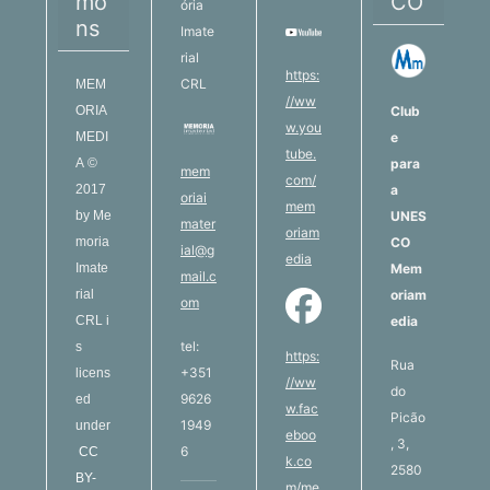
mo
CO
ória
ns
Imate
rial
https:
CRL
MEM
//ww
ORIA
Club
w.you
MEDI
e
tube.
A
©
para
mem
com/
2017
a
oriai
mem
by
Me
UNES
mater
oriam
moria
CO
ial@g
edia
Imate
Mem
mail.c
rial
oriam
om
CRL
i
edia
tel:
s
https:
Rua
+351
licens
//ww
do
9626
ed
w.fac
Picão
1949
under
eboo
, 3,
6
CC
k.co
2580
BY-
m/me