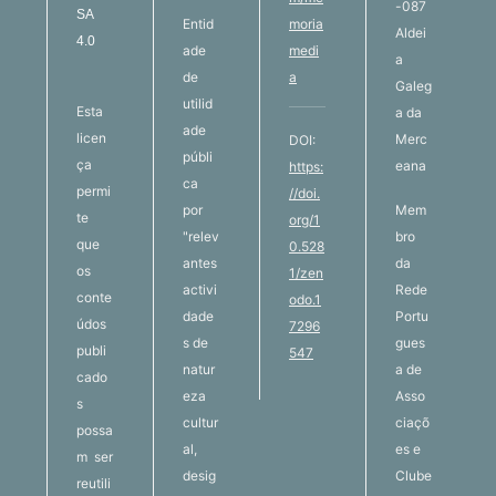
-087
SA
Entid
moria
Aldei
4.0
ade
medi
a
de
a
Galeg
utilid
Esta
a da
ade
licen
Merc
DOI:
públi
ça
eana
https:
ca
permi
//doi.
por
Mem
te
org/1
"relev
bro
que
0.528
antes
da
os
1/zen
activi
Rede
conte
odo.1
dade
Portu
údos
7296
s de
gues
publi
547
natur
a de
cado
eza
Asso
s
cultur
ciaçõ
possa
al,
es e
m ser
desig
Clube
reutili