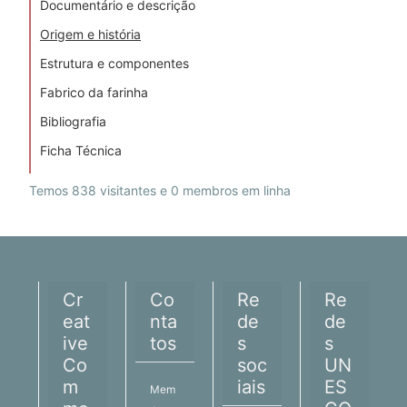
Documentário e descrição
Origem e história
Estrutura e componentes
Fabrico da farinha
Bibliografia
Ficha Técnica
Temos 838 visitantes e 0 membros em linha
Cr
Co
Re
Re
eat
nta
de
de
ive
tos
s
s
Co
soc
UN
m
iais
ES
Mem