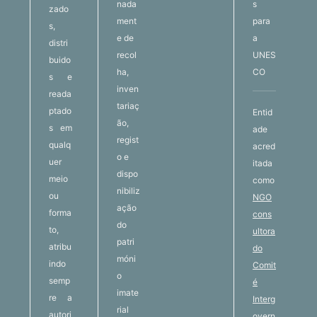
nada
s
zado
ment
para
s,
e de
a
distri
recol
UNES
buido
ha,
CO
s e
inven
reada
tariaç
ptado
Entid
ão,
s em
ade
regist
qualq
acred
o e
uer
itada
dispo
meio
como
nibiliz
ou
NGO
ação
forma
cons
do
to,
ultora
patri
atribu
do
móni
indo
Comit
o
semp
é
imate
re a
Interg
rial
autori
overn