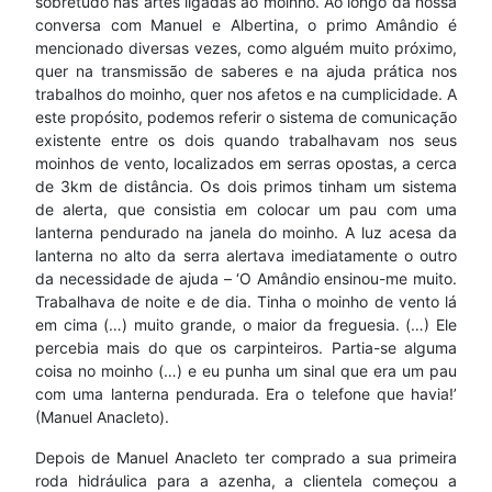
sobretudo nas artes ligadas ao moinho. Ao longo da nossa
conversa com Manuel e Albertina, o primo Amândio é
mencionado diversas vezes, como alguém muito próximo,
quer na transmissão de saberes e na ajuda prática nos
trabalhos do moinho, quer nos afetos e na cumplicidade. A
este propósito, podemos referir o sistema de comunicação
existente entre os dois quando trabalhavam nos seus
moinhos de vento, localizados em serras opostas, a cerca
de 3km de distância. Os dois primos tinham um sistema
de alerta, que consistia em colocar um pau com uma
lanterna pendurado na janela do moinho. A luz acesa da
lanterna no alto da serra alertava imediatamente o outro
da necessidade de ajuda – ‘O Amândio ensinou-me muito.
Trabalhava de noite e de dia. Tinha o moinho de vento lá
em cima (…) muito grande, o maior da freguesia. (…) Ele
percebia mais do que os carpinteiros. Partia-se alguma
coisa no moinho (…) e eu punha um sinal que era um pau
com uma lanterna pendurada. Era o telefone que havia!’
(Manuel Anacleto).
Depois de Manuel Anacleto ter comprado a sua primeira
roda hidráulica para a azenha, a clientela começou a