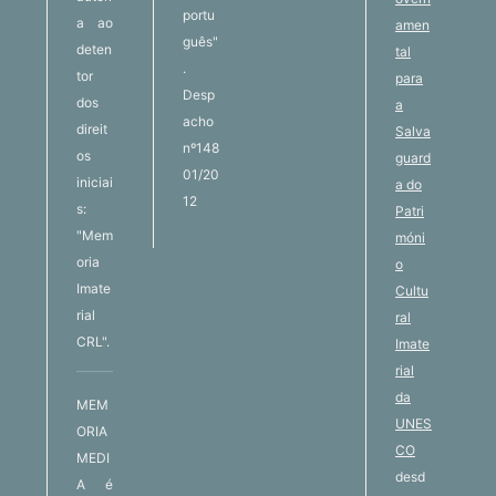
portu
a ao
amen
guês"
deten
tal
.
tor
para
Desp
dos
a
acho
direit
Salva
nº148
os
guard
01/20
iniciai
a do
12
s:
Patri
"Mem
móni
oria
o
Imate
Cultu
rial
ral
CRL".
Imate
rial
da
MEM
UNES
ORIA
CO
MEDI
desd
A é