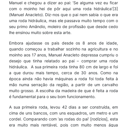
Manuel e chegou a dizer ao pai: ‘Se alguma vez eu ficar
com o moinho hei de pôr aqui uma roda hidráulica’[3]
(Manuel Anacleto). Diz-nos que o pai nem sabia o que era
uma roda hidráulica, mas ele passava muito tempo com o
seu primo Amândio, moleiro de profissão que desde cedo
lhe ensinou muito sobre esta arte.
Embora ajudasse os pais desde os 8 anos de idade,
quando começou a trabalhar sozinho na agricultura e no
moinho aos 17 anos, Manuel Anacleto depressa cumpriu o
desejo que tinha relatado ao pai – comprar uma roda
hidráulica. A sua primeira roda tinha 80 cm de largo e foi
a que durou mais tempo, cerca de 30 anos. Como na
época ainda não havia máquinas a roda foi toda feita à
mão numa serração da região, a partir de um carvalho
muito grosso. A escolha da madeira de que é feita a roda
é fundamental para o seu bom funcionamento.
A sua primeira roda, levou 42 dias a ser construída, em
cima de uns bancos, com uns esquadros, um metro e um
cordel. Comparando com ‘as rodas do pai’ [rodízios], esta
era muito mais rentável, pois com muito menos água