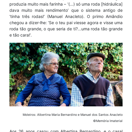
produzia muito mais farinha – ‘(…) só uma roda [hidráulica]
dava muito mais rendimento’ que o sistema antigo de
‘tinha três rodas!’ (Manuel Anacleto). O primo Amândio
chegou a dizer-lhe: ‘Se o teu pai viesse agora e visse uma
roda tão grande, o que seria de ti?...uma roda tão grande
e tão cara!’.
Moleiros: Albertina Maria Bernardino e Manuel dos Santos Anacleto
©Memória Imaterial
Aos 26 anos casou com Albertina Bernardino, e o casal