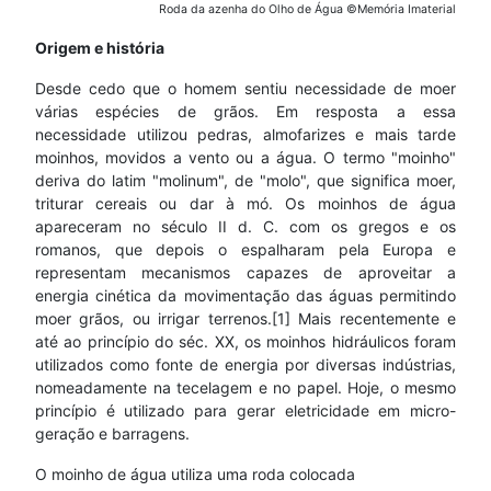
Roda da azenha do Olho de Água ©Memória Imaterial
Origem e história
Desde cedo que o homem sentiu necessidade de moer
várias espécies de grãos. Em resposta a essa
necessidade utilizou pedras, almofarizes e mais tarde
moinhos, movidos a vento ou a água. O termo "moinho"
deriva do latim "molinum", de "molo", que significa moer,
triturar cereais ou dar à mó. Os moinhos de água
apareceram no século II d. C. com os gregos e os
romanos, que depois o espalharam pela Europa e
representam mecanismos capazes de aproveitar a
energia cinética da movimentação das águas permitindo
moer grãos, ou irrigar terrenos.[1] Mais recentemente e
até ao princípio do séc. XX, os moinhos hidráulicos foram
utilizados como fonte de energia por diversas indústrias,
nomeadamente na tecelagem e no papel. Hoje, o mesmo
princípio é utilizado para gerar eletricidade em micro-
geração e barragens.
O moinho de água utiliza uma roda colocada