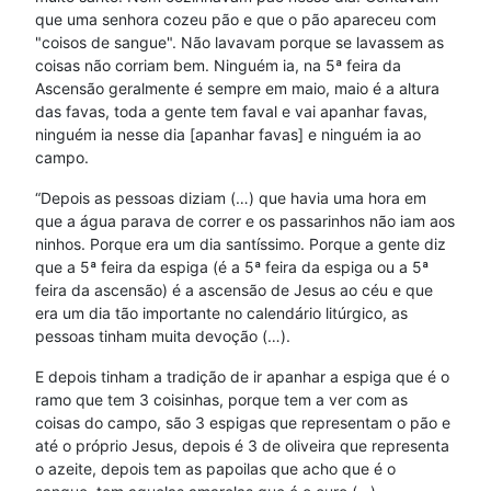
que uma senhora cozeu pão e que o pão apareceu com
"coisos de sangue". Não lavavam porque se lavassem as
coisas não corriam bem. Ninguém ia, na 5ª feira da
Ascensão geralmente é sempre em maio, maio é a altura
das favas, toda a gente tem faval e vai apanhar favas,
ninguém ia nesse dia [apanhar favas] e ninguém ia ao
campo.
“Depois as pessoas diziam (…) que havia uma hora em
que a água parava de correr e os passarinhos não iam aos
ninhos. Porque era um dia santíssimo. Porque a gente diz
que a 5ª feira da espiga (é a 5ª feira da espiga ou a 5ª
feira da ascensão) é a ascensão de Jesus ao céu e que
era um dia tão importante no calendário litúrgico, as
pessoas tinham muita devoção (…).
E depois tinham a tradição de ir apanhar a espiga que é o
ramo que tem 3 coisinhas, porque tem a ver com as
coisas do campo, são 3 espigas que representam o pão e
até o próprio Jesus, depois é 3 de oliveira que representa
o azeite, depois tem as papoilas que acho que é o