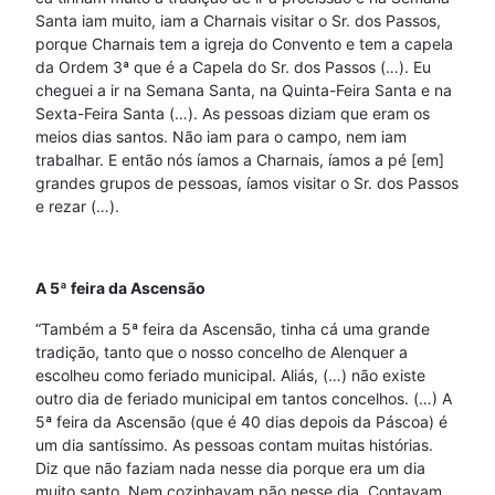
Santa iam muito, iam a Charnais visitar o Sr. dos Passos,
porque Charnais tem a igreja do Convento e tem a capela
da Ordem 3ª que é a Capela do Sr. dos Passos (…). Eu
cheguei a ir na Semana Santa, na Quinta-Feira Santa e na
Sexta-Feira Santa (…). As pessoas diziam que eram os
meios dias santos. Não iam para o campo, nem iam
trabalhar. E então nós íamos a Charnais, íamos a pé [em]
grandes grupos de pessoas, íamos visitar o Sr. dos Passos
e rezar (…).
A 5ª feira da Ascensão
“Também a 5ª feira da Ascensão, tinha cá uma grande
tradição, tanto que o nosso concelho de Alenquer a
escolheu como feriado municipal. Aliás, (…) não existe
outro dia de feriado municipal em tantos concelhos. (…) A
5ª feira da Ascensão (que é 40 dias depois da Páscoa) é
um dia santíssimo. As pessoas contam muitas histórias.
Diz que não faziam nada nesse dia porque era um dia
muito santo. Nem cozinhavam pão nesse dia. Contavam