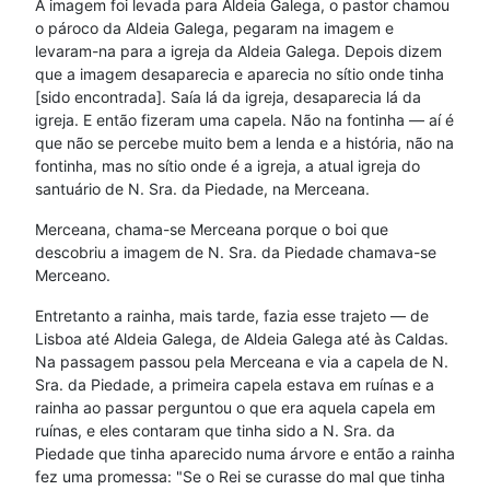
A imagem foi levada para Aldeia Galega, o pastor chamou
o pároco da Aldeia Galega, pegaram na imagem e
levaram-na para a igreja da Aldeia Galega. Depois dizem
que a imagem desaparecia e aparecia no sítio onde tinha
[sido encontrada]. Saía lá da igreja, desaparecia lá da
igreja. E então fizeram uma capela. Não na fontinha — aí é
que não se percebe muito bem a lenda e a história, não na
fontinha, mas no sítio onde é a igreja, a atual igreja do
santuário de N. Sra. da Piedade, na Merceana.
Merceana, chama-se Merceana porque o boi que
descobriu a imagem de N. Sra. da Piedade chamava-se
Merceano.
Entretanto a rainha, mais tarde, fazia esse trajeto — de
Lisboa até Aldeia Galega, de Aldeia Galega até às Caldas.
Na passagem passou pela Merceana e via a capela de N.
Sra. da Piedade, a primeira capela estava em ruínas e a
rainha ao passar perguntou o que era aquela capela em
ruínas, e eles contaram que tinha sido a N. Sra. da
Piedade que tinha aparecido numa árvore e então a rainha
fez uma promessa: "Se o Rei se curasse do mal que tinha