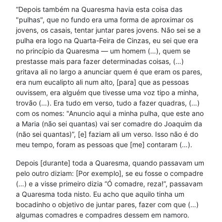
“Depois também na Quaresma havia esta coisa das
"pulhas", que no fundo era uma forma de aproximar os
jovens, os casais, tentar juntar pares jovens. Não sei se a
pulha era logo na Quarta-Feira de Cinzas, eu sei que era
no princípio da Quaresma — um homem (…), quem se
prestasse mais para fazer determinadas coisas, (…)
gritava ali no largo a anunciar quem é que eram os pares,
era num eucalipto ali num alto, [para] que as pessoas
ouvissem, era alguém que tivesse uma voz tipo a minha,
trovão (…). Era tudo em verso, tudo a fazer quadras, (…)
com os nomes: "Anuncio aqui a minha pulha, que este ano
a Maria (não sei quantas) vai ser comadre do Joaquim da
(não sei quantas)”, [e] faziam ali um verso. Isso não é do
meu tempo, foram as pessoas que [me] contaram (…).
Depois [durante] toda a Quaresma, quando passavam um
pelo outro diziam: [Por exemplo], se eu fosse o compadre
(…) e a visse primeiro dizia “Ó comadre, reza!”, passavam
a Quaresma toda nisto. Eu acho que aquilo tinha um
bocadinho o objetivo de juntar pares, fazer com que (…)
algumas comadres e compadres dessem em namoro.