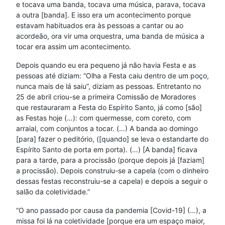
e tocava uma banda, tocava uma música, parava, tocava
a outra [banda]. E isso era um acontecimento porque
estavam habituados era às pessoas a cantar ou ao
acordeão, ora vir uma orquestra, uma banda de música a
tocar era assim um acontecimento.
Depois quando eu era pequeno já não havia Festa e as
pessoas até diziam: “Olha a Festa caiu dentro de um poço,
nunca mais de lá saiu”, diziam as pessoas. Entretanto no
25 de abril criou-se a primeira Comissão de Moradores
que restauraram a Festa do Espírito Santo, já como [são]
as Festas hoje (…): com quermesse, com coreto, com
arraial, com conjuntos a tocar. (…) A banda ao domingo
[para] fazer o peditório, ([quando] se leva o estandarte do
Espírito Santo de porta em porta). (…) [A banda] ficava
para a tarde, para a procissão (porque depois já [faziam]
a procissão). Depois construiu-se a capela (com o dinheiro
dessas festas reconstruiu-se a capela) e depois a seguir o
salão da coletividade.”
“O ano passado por causa da pandemia [Covid-19] (…), a
missa foi lá na coletividade [porque era um espaço maior,