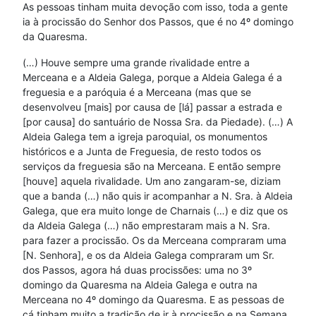
As pessoas tinham muita devoção com isso, toda a gente
ia à procissão do Senhor dos Passos, que é no 4º domingo
da Quaresma.
(…) Houve sempre uma grande rivalidade entre a
Merceana e a Aldeia Galega, porque a Aldeia Galega é a
freguesia e a paróquia é a Merceana (mas que se
desenvolveu [mais] por causa de [lá] passar a estrada e
[por causa] do santuário de Nossa Sra. da Piedade). (…) A
Aldeia Galega tem a igreja paroquial, os monumentos
históricos e a Junta de Freguesia, de resto todos os
serviços da freguesia são na Merceana. E então sempre
[houve] aquela rivalidade. Um ano zangaram-se, diziam
que a banda (…) não quis ir acompanhar a N. Sra. à Aldeia
Galega, que era muito longe de Charnais (…) e diz que os
da Aldeia Galega (…) não emprestaram mais a N. Sra.
para fazer a procissão. Os da Merceana compraram uma
[N. Senhora], e os da Aldeia Galega compraram um Sr.
dos Passos, agora há duas procissões: uma no 3º
domingo da Quaresma na Aldeia Galega e outra na
Merceana no 4º domingo da Quaresma. E as pessoas de
cá tinham muito a tradição de ir à procissão e na Semana