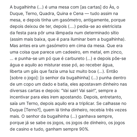
A bugalhinha (…) é uma mesa com [as cartas] do Às, o
Duque, Terno, Quadra, Quina e Cena — tudo assim na
mesa, e depois tinha um gasómetro, antigamente, porque
depois deixou de ter, depois (….) pedia-se ao eletricista
da festa para pôr uma lâmpada num determinado sítio
(assim mais baixa, que é para iluminar bem a bugalhinha).
Mas antes era um gasómetro em cima da mesa. Que era
uma coisa que parece um cadeeiro, em metal, em zinco,
… e punha-se um pó que é carbureto (…) e depois põe-se
água e aquilo ao misturar esse pó, ao receber água,
liberta um gás que fazia uma luz muito boa (…). Então
[sobre o jogo]: [o senhor da bugalhinha] (…) punha dentro
de um copo um dado e batia, eles apostavam dinheiro nas
diversas cartas e depois: “Vai sair! Vai sair!”, sempre a
incentivar para eles irem apostando. Depois, entretanto,
saía um Terno, depois aquilo era a triplicar. Se calhasse no
Duque [Terno?], quem lá tinha dinheiro, recebia três vezes
mais. O senhor da bugalhinha (…) ganhava sempre,
porque já se sabe os jogos, os jogos de dinheiro, os jogos
de casino e tudo, ganham sempre 90%.