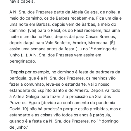
havia capela.
A N. Sra. dos Prazeres parte da Aldeia Galega, de noite, a
meio do caminho, os de Barbas recebem-na. Fica um dia e
uma noite em Barbas, depois vem de Barbas, a meio do
caminho, [vai] para o Paiol, os do Paiol recebem, fica uma
noite e um dia no Paiol, depois daí para Casais Brancos,
depois daqui para Vale Benfeito, Arneiro, Merceana. [É]
assim uma semana antes da festa (…) no 1º domingo de
junho (…). A N. Sra. dos Prazeres vem assim em
peregrinação.
“Depois por exemplo, no domingo é festa da padroeira da
paróquia, que é a N. Sra. dos Prazeres, os meninos vão
fazer a comunhão, leva-se o estandarte, vai o nosso
estandarte do Espírito Santo e do Arneiro. Depois vai tudo
à Aldeia Galega para fazer lá a procissão da Sra. dos
Prazeres. Agora [devido ao confinamento da pandemia
Covid-19] não há procissão porque estão proibidas, mas o
estandarte e as coisas vão todos os anos à paróquia,
quando é a festa da N. Sra. dos Prazeres, no 1º domingo
de junho.”