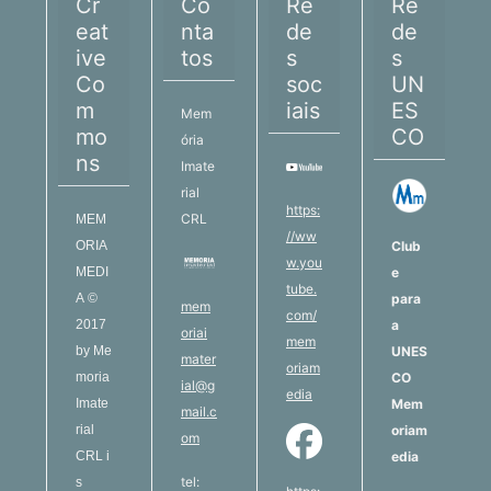
Cr
Co
Re
Re
eat
nta
de
de
ive
tos
s
s
Co
soc
UN
m
iais
ES
Mem
mo
CO
ória
ns
Imate
rial
https:
CRL
MEM
//ww
ORIA
Club
w.you
MEDI
e
tube.
A
©
para
mem
com/
2017
a
oriai
mem
by
Me
UNES
mater
oriam
moria
CO
ial@g
edia
Imate
Mem
mail.c
rial
oriam
om
CRL
i
edia
tel:
s