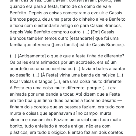
quando era para a festa, tanto de cá como de Vale
Benfeito. Depois as coisas começaram a evoluir e Casais
Brancos pagou, deu uma parte do dinheiro a Vale Benfeito
e ficou com o estandarte antigo só para Casais Brancos,
depois Vale Benfeito comprou outro. (…) [Em] Casais
Brancos também temos outro [estandarte] que foi uma
família que ofereceu ([uma família] cá de Casais Brancos).
(…) [Antigamente] o que é que a festa tinha de diferente?
Os bailes eram animados por um acordeão, era só um
acordeão ou uma concertina ou (…) faziam bailes a cantar
ao desafio. (…) [À Festa] vinha uma banda de música (…)
tocar valsas e tangos (…), era uma coisa muito diferente.
A Festa era uma coisa muito diferente, porque (…) era
animada por uma banda a tocar. Até dizem que a Festa
era tão boa que tinha duas bandas a tocar ao desafio —
tinham dois coretos que as pessoas faziam, era tudo com
murta e coisas que apanhavam aí no campo: murta,
alecrim e rosmaninho. Faziam um arraial com tudo muito
bonito, tudo enfeitado à moda antiga, não era com
plásticos, era tudo biológico. E então faziam dois coretos