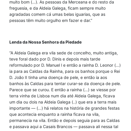
muito bom (…). As pessoas da Merceana e do resto da
freguesia, e da Aldeia Galega, ficam sempre muito
agradadas comem cá umas belas iguarias, que as
pessoas têm muito orgulho em fazer e dar.”
Lenda da Nossa Senhora da Piedade
“A Aldeia Galega era vila sede de concelho, muito antiga,
teve foral dado por D. Dinis e depois mais tarde
reformulado por D. Manuel l e então a rainha D. Leonor (…)
ia para as Caldas da Rainha, para os banhos porque o Rei
D. João II tinha uma doença de pele, e então ia aos
banhos às Caldas para tentar curar-se da doença de pele.
Parece que se curou. E então a rainha (…) se viesse por
terra vinha de Lisboa num dia até Aldeia Galega, ficava
um dia ou dois na Aldeia Galega (..) que era a terra mais
importante — (…) há relatos na história de grandes festas
que acontecia enquanto a rainha ficava na vila,
permanecia na vila. Então e depois seguia para as Caldas
e passava aqui a Casais Brancos — passava ali nessa tal