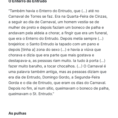
O Enterro do Entrudo
“Também havia o Enterro do Entrudo, que (…) até no
Carnaval de Torres se faz. Era na Quarta-Feira de Cinzas,
a seguir ao dia de Carnaval, um homem vestia-se de
mulher de preto e depois faziam um boneco de palha e
andavam pela aldeia a chorar, a fingir que era um funeral,
que era o Enterro do Entrudo. Depois metia sempre (…)
brejeirice: o Santo Entrudo ia tapado com um pano e
depois [tinha a] zona do sexo (…) e havia a viúva que
chorava e dizia que era parte que mais gostava e
destapava-a, as pessoas riam muito. Ia tudo à porta (…)
fazer muito barulho, a tocar chocalhos. (…) O Carnaval é
uma palavra também antiga, mas as pessoas diziam que
era dia de Entrudo, Domingo Gordo, a Segunda-Feira
Gorda e o dia de Entrudo, que eram os dias do Carnaval.
Depois no fim, aí num sítio, queimavam o boneco de palha,
queimavam o St. Entrudo.”
As pulhas