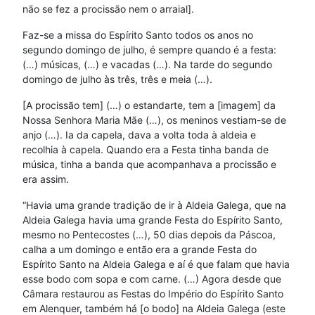
não se fez a procissão nem o arraial].
Faz-se a missa do Espírito Santo todos os anos no
segundo domingo de julho, é sempre quando é a festa:
(…) músicas, (…) e vacadas (…). Na tarde do segundo
domingo de julho às três, três e meia (…).
[A procissão tem] (…) o estandarte, tem a [imagem] da
Nossa Senhora Maria Mãe (…), os meninos vestiam-se de
anjo (…). Ia da capela, dava a volta toda à aldeia e
recolhia à capela. Quando era a Festa tinha banda de
música, tinha a banda que acompanhava a procissão e
era assim.
“Havia uma grande tradição de ir à Aldeia Galega, que na
Aldeia Galega havia uma grande Festa do Espírito Santo,
mesmo no Pentecostes (…), 50 dias depois da Páscoa,
calha a um domingo e então era a grande Festa do
Espírito Santo na Aldeia Galega e aí é que falam que havia
esse bodo com sopa e com carne. (…) Agora desde que
Câmara restaurou as Festas do Império do Espírito Santo
em Alenquer, também há [o bodo] na Aldeia Galega (este