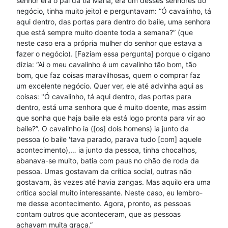
senhor era o pai da tia Maria, era um desses senhores do
negócio, tinha muito jeito) e perguntavam: “Ó cavalinho, tá
aqui dentro, das portas para dentro do baile, uma senhora
que está sempre muito doente toda a semana?” (que
neste caso era a própria mulher do senhor que estava a
fazer o negócio). [Faziam essa pergunta] porque o cigano
dizia: “Ai o meu cavalinho é um cavalinho tão bom, tão
bom, que faz coisas maravilhosas, quem o comprar faz
um excelente negócio. Quer ver, ele até advinha aqui as
coisas: "Ó cavalinho, tá aqui dentro, das portas para
dentro, está uma senhora que é muito doente, mas assim
que sonha que haja baile ela está logo pronta para vir ao
baile?”. O cavalinho ia ([os] dois homens) ia junto da
pessoa (o baile 'tava parado, parava tudo [com] aquele
acontecimento),… ia junto da pessoa, tinha chocalhos,
abanava-se muito, batia com paus no chão de roda da
pessoa. Umas gostavam da crítica social, outras não
gostavam, às vezes até havia zangas. Mas aquilo era uma
crítica social muito interessante. Neste caso, eu lembro-
me desse acontecimento. Agora, pronto, as pessoas
contam outros que aconteceram, que as pessoas
achavam muita graça.”