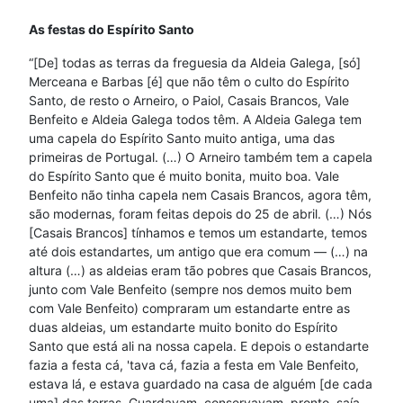
As festas do Espírito Santo
“[De] todas as terras da freguesia da Aldeia Galega, [só]
Merceana e Barbas [é] que não têm o culto do Espírito
Santo, de resto o Arneiro, o Paiol, Casais Brancos, Vale
Benfeito e Aldeia Galega todos têm. A Aldeia Galega tem
uma capela do Espírito Santo muito antiga, uma das
primeiras de Portugal. (…) O Arneiro também tem a capela
do Espírito Santo que é muito bonita, muito boa. Vale
Benfeito não tinha capela nem Casais Brancos, agora têm,
são modernas, foram feitas depois do 25 de abril. (…) Nós
[Casais Brancos] tínhamos e temos um estandarte, temos
até dois estandartes, um antigo que era comum — (…) na
altura (…) as aldeias eram tão pobres que Casais Brancos,
junto com Vale Benfeito (sempre nos demos muito bem
com Vale Benfeito) compraram um estandarte entre as
duas aldeias, um estandarte muito bonito do Espírito
Santo que está ali na nossa capela. E depois o estandarte
fazia a festa cá, 'tava cá, fazia a festa em Vale Benfeito,
estava lá, e estava guardado na casa de alguém [de cada
uma] das terras. Guardavam, conservavam, pronto, saía