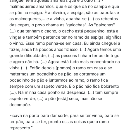
sangue, tem aquelas amarelas que é o ouro (…) -
malmequeres amarelos, que é os que dá no campo e que
se põe na espiga. É a oliveira, a espiga, são as papoilas e
os malmequeres,… e a vinha, apanha-se (…) os rebentos
das cepas, o povo chama as "galochas". As "galochas"
(…) que tenham o cacho, o cacho está pequenino, está a
vingar e também pertence ter no ramo da espiga, significa
o vinho. Esse ramo punha-se em casa. Eu ainda cheguei a
fazer, ainda há poucos anos fiz isso. (…) Agora temos uma
grande dificuldade, (…) as pessoas tinham terras de trigo
e agora não há. (…) Agora está tudo mais concentrado na
vinha (…). Então depois [pomos] o ramo em casa e se
metermos um bocadinho de pão, se cortarmos um
bocadinho de pão e juntarmos ao ramo, o ramo fica
sempre com um aspeto verde. E o pão não fica bolorento
(…). Na minha casa ponho na despensa, (…) tem sempre
aspeto verde, (…) o pão [está] seco, mas não se
decompõe.
Ficava na porta para dar sorte, para se ter vinho, para se
ter pão, para se ter, pronto essas coisas que o ramo
representa.”