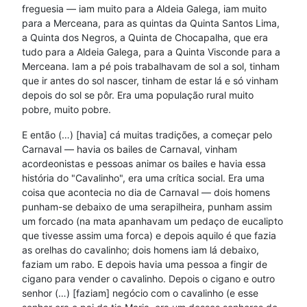
freguesia — iam muito para a Aldeia Galega, iam muito
para a Merceana, para as quintas da Quinta Santos Lima,
a Quinta dos Negros, a Quinta de Chocapalha, que era
tudo para a Aldeia Galega, para a Quinta Visconde para a
Merceana. Iam a pé pois trabalhavam de sol a sol, tinham
que ir antes do sol nascer, tinham de estar lá e só vinham
depois do sol se pôr. Era uma população rural muito
pobre, muito pobre.
E então (…) [havia] cá muitas tradições, a começar pelo
Carnaval — havia os bailes de Carnaval, vinham
acordeonistas e pessoas animar os bailes e havia essa
história do "Cavalinho", era uma crítica social. Era uma
coisa que acontecia no dia de Carnaval — dois homens
punham-se debaixo de uma serapilheira, punham assim
um forcado (na mata apanhavam um pedaço de eucalipto
que tivesse assim uma forca) e depois aquilo é que fazia
as orelhas do cavalinho; dois homens iam lá debaixo,
faziam um rabo. E depois havia uma pessoa a fingir de
cigano para vender o cavalinho. Depois o cigano e outro
senhor (…) [faziam] negócio com o cavalinho (e esse