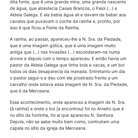
dita fonte, que é uma grande mina, uma grande nascente
de água, que abastecia Casais Brancos, o Paiol (…) e
Aldeia Galega. E ela bebia água ali e davam de beber aos
cavalos que puxavam o coche da rainha e, pronto, por
isso é que ficou a Fonte da Rainha.
A rainha, ao passar, apareceu-lhe a N. Sra. da Piedade,
que é uma imagem gótica, que é uma imagem muito
antiga que (…) nas invasões (…) esconderam-na numa
árvore e depois com o tempo apareceu. E então havia um
pastor da Aldeia Galega que tinha bois e vacas, e um boi
todos os dias desaparecia da manada. Entretanto um dia
o pastor segui-o e deu com ele prostrado frente a um
carvalho onde estava essa imagem de N. Sra. da Piedade,
que é da Merceana.
Esse acontecimento, onde apareceu a imagem de N. Sra.
[à rainha] e onde o boi [a encontrou] foi no Arneiro que é
no sítio da fontinha, foi aí que apareceu N. Senhora.
Depois, não se sabe muito bem como, contruíram uma
capela no sítio da igreja da Merceana.