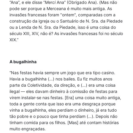
“Ana”, e ele disse “
Merci
Ana” (Obrigado Ana). (Mas não
pode ser porque a Merceana é muito mais antiga. As
invasões francesas foram "ontem", comparadas com a
construção da igreja ou o Santuário de N. Sra. da Piedade
ou a Lenda de N. Sra. da Piedade, isso é uma coisa do
século XIII, XIV, não é? As invasões francesas foi no século
XIX.”
A bugalhinha
“Nas festas havia sempre um jogo que era tipo casino.
Havia a bugalhinha (…) nos bailes. Eu fiz muitos anos
parte da Coletividade, da direção, e (…) era uma coisa
ilegal — eles davam dinheiro à comissão de festas para
virem instalar-se nas festas. [Era] uma coisa muito antiga,
toda a gente conta que isso era uma desgraça porque
vinha a bugalhinha, eles perdiam o dinheiro, já era tudo
tão pobre e o pouco que tinha perdiam (…). Depois não
tinham comida para os filhos. [Mas] até contam histórias
muito engraçadas.