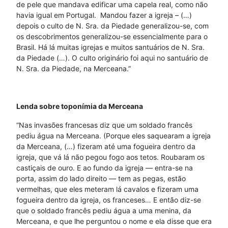
de pele que mandava edificar uma capela real, como não
havia igual em Portugal. Mandou fazer a igreja – (…)
depois o culto de N. Sra. da Piedade generalizou-se, com
os descobrimentos generalizou-se essencialmente para o
Brasil. Há lá muitas igrejas e muitos santuários de N. Sra.
da Piedade (…). O culto originário foi aqui no santuário de
N. Sra. da Piedade, na Merceana.”
Lenda sobre toponímia da Merceana
“Nas invasões francesas diz que um soldado francês
pediu água na Merceana. (Porque eles saquearam a igreja
da Merceana, (…) fizeram até uma fogueira dentro da
igreja, que vá lá não pegou fogo aos tetos. Roubaram os
castiçais de ouro. E ao fundo da igreja — entra-se na
porta, assim do lado direito — tem as pegas, estão
vermelhas, que eles meteram lá cavalos e fizeram uma
fogueira dentro da igreja, os franceses… E então diz-se
que o soldado francês pediu água a uma menina, da
Merceana, e que lhe perguntou o nome e ela disse que era