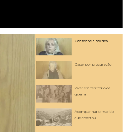
Consciência política
Casar por procuração
Viver em território de
guerra
Acompanhar o marido
que desertou