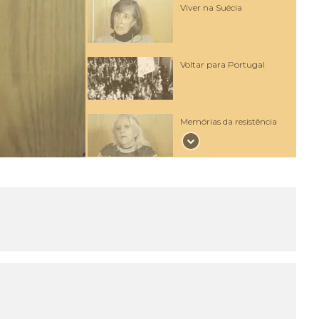
Viver na Suécia
Voltar para Portugal
Memórias da resistência
Combater na guerra
colonial