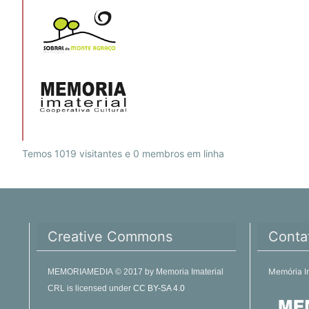
Temos 1019 visitantes e 0 membros em linha
Creative Commons
Conta
Memória I
MEMORIAMEDIA
© 2017
by
Memoria Imaterial
CRL
is licensed under
CC BY-SA 4.0