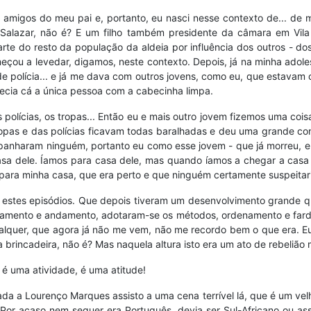
ram amigos do meu pai e, portanto, eu nasci nesse contexto de... 
Salazar, não é? E um filho também presidente da câmara em Vila R
arte do resto da população da aldeia por influência dos outros - do
eçou a levedar, digamos, neste contexto. Depois, já na minha adol
 polícia... e já me dava com outros jovens, como eu, que estavam c
ecia cá a única pessoa com a cabecinha limpa.
polícias, os tropas... Então eu e mais outro jovem fizemos uma coisa
ropas e das polícias ficavam todas baralhadas e deu uma grande con
apanharam ninguém, portanto eu como esse jovem - que já morreu, e
a dele. Íamos para casa dele, mas quando íamos a chegar a casa de
 para minha casa, que era perto e que ninguém certamente suspeitar
 estes episódios. Que depois tiveram um desenvolvimento grande qua
damento e andamento, adotaram-se os métodos, ordenamento e fard
lquer, que agora já não me vem, não me recordo bem o que era. Eu
 brincadeira, não é? Mas naquela altura isto era um ato de rebelião m
 é uma atividade, é uma atitude!
 a Lourenço Marques assisto a uma cena terrível lá, que é um velho
or acaso nem sequer era Português, devia ser Sul-Africano ou assim