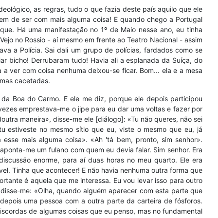
eológico, as regras, tudo o que fazia deste país aquilo que ele
tem de ser com mais alguma coisa! E quando chego a Portugal
que. Há uma manifestação no 1º de Maio nesse ano, eu tinha
Vejo no Rossio - aí mesmo em frente ao Teatro Nacional - assim
a a Polícia. Sai dali um grupo de polícias, fardados como se
r bicho! Derrubaram tudo! Havia ali a esplanada da Suíça, do
 a ver com coisa nenhuma deixou-se ficar. Bom... ela e a mesa
 umas cacetadas.
da Boa do Carmo. E ele me diz, porque ele depois participou
 vezes emprestava-me o jipe para eu dar uma voltas e fazer por
doutra maneira», disse-me ele [diálogo]: «Tu não queres, não sei
tu estiveste no mesmo sítio que eu, viste o mesmo que eu, já
 esse mais alguma coisa». «Ah 'tá bem, pronto, sim senhor».
 aponta-me um fulano com quem eu devia falar. Sim senhor. Era
iscussão enorme, para aí duas horas no meu quarto. Ele era
ável. Tinha que acontecer! E não havia nenhuma outra forma que
rtante é aquela que me interessa. Eu vou levar isso para outro
 e disse-me: «Olha, quando alguém aparecer com esta parte que
depois uma pessoa com a outra parte da carteira de fósforos.
discordas de algumas coisas que eu penso, mas no fundamental