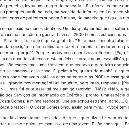
 não percebia, levou uma carga de pancada... Eu não sei como é que
ou pontapés partiu-se toda, na Avenida do Infante, em Lourenço M
ares todos de patentes superior à minha, de maneira que fiquei a re
 cenas mais ou menos idênticas. Um dia qualquer ficamos a saber q
va quase no coração da guerra, havia ali 2500 homens estacionados.
 Perante isso, o que é que a gente fez? Eu e mais um outro fulano
o da oposição e não o deixaram fazer a cadeira, mandaram-no prá
cer-nos porquê? Porque andávamos com livros idênticos. [Eu] dis
 Um dia quando sabemos desta notícia ele arranjou um escantilhão, 
ntilhão escrevemos uma frase em que contava o paradeiro daqueles
como se chamava essa zona. E, pelas três, quatro da manhã, ning
ue era onde tomavam café as altas patentes e as PIDEs e essa gent
 - grande movimentação! Um inquérito, perguntas, respostas! [Riso
viu, mas fui eu e esse tal meu amigo também. [Nós]: «Não, a ge
ão dos Serviços de Informação do Exército - pronto, uma espécie d
o Costa Gomes, a minha resposta. Que ele achou estranha, achou...
explica o resto?». O Costa Gomes olhou assim para mim...: «Você tem 
 por lá vi assentaram-me a ideia de que... quer dizer, fizeram-me t
cortar, assim de golpe, os mamilos…de uma jovem! E não conseguiu. B