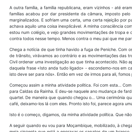
A outra família, a família republicana, eram vizinhos - até e
famílias acabou por dar presidente da câmara, imposto pelo 
marginalizados. E sofriam uma certa, uma certa rejeição por p
achava aquilo uma coisa inexplicável. A minha consciência com
estou num colégio, e vejo grandes movimentações de tropa e de
contra todos nesse tempo. Menos contra o meu pai que me par
Chega a notícia de que tinha havido a fuga de Peniche. Com os 
de trânsito, virávamos ao contrário e as movimentações das t
Civil ordenar uma investigação ao que tinha acontecido. Não 
daquela frase «Isto anda tudo ligado» - escondemo-nos em cas
isto deve ser para nós». Então em vez de irmos para ali, fomos
Começou assim a minha atividade política. Foi com esta... Com
para Caldas da Rainha. E deu-se naquele ano mudança de far
quartel. De maneira que quando chegou o... Uma cerimónia qua
café, deixamo-los lá com eles. Pronto isto foi, parece agora uma
Isto é o começo, digamos, da minha atividade política. Que não
A seguir quando eu vou para Moçambique, mobilizado, à chegada
meia cinzenta que está a engraxar os sapatos de um branco. P