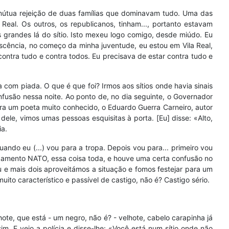
de mútua rejeição de duas famílias que dominavam tudo. Uma das
eal. Os outros, os republicanos, tinham..., portanto estavam
s grandes lá do sítio. Isto mexeu logo comigo, desde miúdo. Eu
escência, no começo da minha juventude, eu estou em Vila Real,
ontra tudo e contra todos. Eu precisava de estar contra tudo e
 com piada. O que é que foi? Irmos aos sítios onde havia sinais
fusão nessa noite. Ao ponto de, no dia seguinte, o Governador
ra um poeta muito conhecido, o Eduardo Guerra Carneiro, autor
le, vimos umas pessoas esquisitas à porta. [Eu] disse: «Alto,
ia.
ndo eu (...) vou para a tropa. Depois vou para... primeiro vou
amento NATO, essa coisa toda, e houve uma certa confusão no
 e mais dois aproveitámos a situação e fomos festejar para um
uito característico e passível de castigo, não é? Castigo sério.
te, que está - um negro, não é? - velhote, cabelo carapinha já
. E veio a polícia e disse-lhe: «Você está num sítio onde não