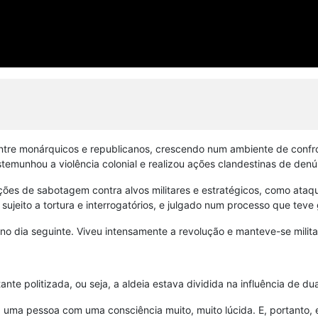
ntre monárquicos e republicanos, crescendo num ambiente de confro
emunhou a violência colonial e realizou ações clandestinas de denún
ções de sabotagem contra alvos militares e estratégicos, como ataq
ujeito a tortura e interrogatórios, e julgado num processo que tev
o dia seguinte. Viveu intensamente a revolução e manteve-se militan
ante politizada, ou seja, a aldeia estava dividida na influência de d
 uma pessoa com uma consciência muito, muito lúcida. E, portanto, e