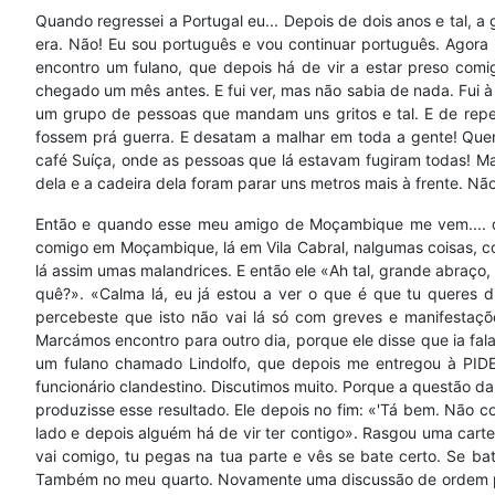
Quando regressei a Portugal eu... Depois de dois anos e tal, a
era. Não! Eu sou português e vou continuar português. Agor
encontro um fulano, que depois há de vir a estar preso co
chegado um mês antes. E fui ver, mas não sabia de nada. Fui à
um grupo de pessoas que mandam uns gritos e tal. E de repen
fossem prá guerra. E desatam a malhar em toda a gente! Quem
café Suíça, onde as pessoas que lá estavam fugiram todas! Ma
dela e a cadeira dela foram parar uns metros mais à frente. 
Então e quando esse meu amigo de Moçambique me vem.... que
comigo em Moçambique, lá em Vila Cabral, nalgumas coisas, com
lá assim umas malandrices. E então ele «Ah tal, grande abraço, 
quê?». «Calma lá, eu já estou a ver o que é que tu queres d
percebeste que isto não vai lá só com greves e manifestaçõ
Marcámos encontro para outro dia, porque ele disse que ia fa
um fulano chamado Lindolfo, que depois me entregou à PIDE
funcionário clandestino. Discutimos muito. Porque a questão d
produzisse esse resultado. Ele depois no fim: «'Tá bem. Não c
lado e depois alguém há de vir ter contigo». Rasgou uma cart
vai comigo, tu pegas na tua parte e vês se bate certo. Se b
Também no meu quarto. Novamente uma discussão de ordem polí