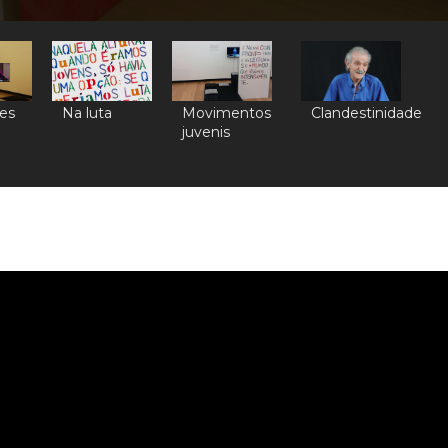
es
Na luta
Movimentos
Clandestinidade
juvenis