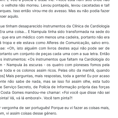
 o velhote não morreu. Levou pontapés, levou cacetadas e tal!
arques. Isso então virou-me do avesso. Mas eu não podia fazer
moer aquilo.
ue tinham desaparecido instrumentos da Clínica de Cardiologia
 Era uma coisa... E Nampula tinha sido transformada na sede do
 - que era um médico com menos uma cadeira, portanto não era
 tropa e ele estava como Alferes de Comunicação, salvo erro.
se: «Oh, isto alguém com livros destes aqui não pode ser de
portanto um conjunto de peças cada uma com a sua letra. Então
 instrumentos: «Os instrumentos que faltam na Cardiologia do
uém - Nampula às escuras - os quatro com pioneses fomos pela
e toda e os colonos assim ricos. Pelas oito da manhã, quando
s] Mais perguntas, mais respostas, toda a gente! Eu por acaso
nte não sabe de nada, mas se isso foi assim olhe, esta tudo
e Serviço Secreto, de Polícia de Informação própria das forças
 O Costa Gomes mandou-me chamar: «Foi você que disse não sei
pinta! Vá, vá lá embora!». Você tem pinta?!
er vergonha de ser português! Porque eu vi fazer as coisas mais,
om, vi assim coisas desse género.