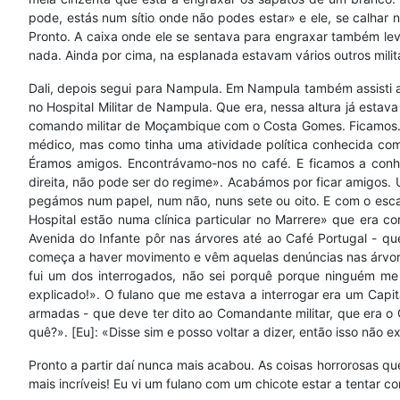
pode, estás num sítio onde não podes estar» e ele, se calhar
Pronto. A caixa onde ele se sentava para engraxar também lev
nada. Ainda por cima, na esplanada estavam vários outros milit
Dali, depois segui para Nampula. Em Nampula também assisti a
no Hospital Militar de Nampula. Que era, nessa altura já esta
comando militar de Moçambique com o Costa Gomes. Ficamos...
médico, mas como tinha uma atividade política conhecida com
Éramos amigos. Encontrávamo-nos no café. E ficamos a conhe
direita, não pode ser do regime». Acabámos por ficar amigos.
pegámos num papel, num não, nuns sete ou oito. E com o esca
Hospital estão numa clínica particular no Marrere» que era 
Avenida do Infante pôr nas árvores até ao Café Portugal - q
começa a haver movimento e vêm aquelas denúncias nas árvores
fui um dos interrogados, não sei porquê porque ninguém me 
explicado!». O fulano que me estava a interrogar era um Capit
armadas - que deve ter dito ao Comandante militar, que era 
quê?». [Eu]: «Disse sim e posso voltar a dizer, então isso não 
Pronto a partir daí nunca mais acabou. As coisas horrorosas que
mais incríveis! Eu vi um fulano com um chicote estar a tentar 