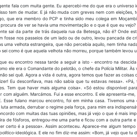
 gente fala com muita gente. Eu apercebi-me do que era o universo id
a isso tem de mudar. E já não muda com greves nem com eleições, 
migo, que era membro do PCP e tinha sido meu colega em Moçambi
 procura de ver se havia uma movimentação e o que é que eu vejo? 
te sai da parte de trás daquela rua da Betesga, não é? Onde estav
 fosse nos passeios de um lado ou de outro, levou pancada de cria
s uma velhota estrangeira, que não percebia aquilo, nem tinha nada
Não sei como é que aquela velhota não morreu, porque também levou
 eu encontro nessa tarde a seguir a isto - encontro na descida 
o ele era o Comandante do pelotão, o chefe da Polícia Militar. Às
não sei quê. Agora a vida é outra, agora temos que fazer as coisas 
izer! Eu desconfiava, mas não sabia que tu estavas nessa». «Pá, 
es. Tem que haver mais alguma coisa». «Só estou disponível para
lar com alguém. Marcámos. Fui a esse encontro. E ele apresenta-me,
. Esse fulano marcou encontro, foi em minha casa. Tivemos uma d
a luta armada, derrubar o regime pela força, para mim era indispens
oncordo com muitas das tuas opiniões, mas já vejo o que é mais impo
eira de fósforos, entregou-me uma parte e ficou com a outra parte
ater certo é a pessoa». Assim aconteceu. Aparece-me algum tempo 
tico-ideológica. E ele no fim diz-me assim: «Bom, já vejo que tu 