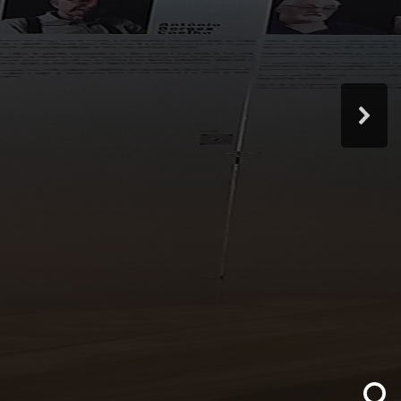
r de 42 entrevistas. Pessoas que desafiaram uma
s liberdades, da prisão e da tortura.
ivações e circunstâncias que marcaram o percurso
 esperança e amor.
istência, arte, guerra, tortura, amor e libertação
s. Episódios de vida que revelam a dimensão humana
 cada uma das entrevistas, disponíveis online ou no