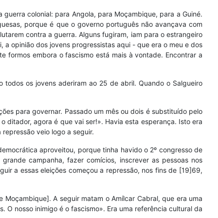
 a guerra colonial: para Angola, para Moçambique, para a Guiné.
ortuguesas, porque é que o governo português não avançava com
lutarem contra a guerra. Alguns fugiram, iam para o estrangeiro
i, a opinião dos jovens progressistas aqui - que era o meu e dos
te formos embora o fascismo está mais à vontade. Encontrar a
o todos os jovens aderiram ao 25 de abril. Quando o Salgueiro
ições para governar. Passado um mês ou dois é substituído pelo
 ditador, agora é que vai ser!». Havia esta esperança. Isto era
repressão veio logo a seguir.
democrática aproveitou, porque tinha havido o 2º congresso de
 grande campanha, fazer comícios, inscrever as pessoas nos
ir a essas eleições começou a repressão, nos fins de [19]69,
de Moçambique]. A seguir matam o Amílcar Cabral, que era uma
s. O nosso inimigo é o fascismo». Era uma referência cultural da