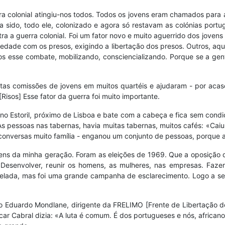
uerra colonial atingiu-nos todos. Todos os jovens eram chamados para
inha sido, todo ele, colonizado e agora só restavam as colónias p
a a guerra colonial. Foi um fator novo e muito aguerrido dos jovens 
iedade com os presos, exigindo a libertação dos presos. Outros, aqu
os esse combate, mobilizando, consciencializando. Porque se a gen
itas comissões de jovens em muitos quartéis e ajudaram - por acas
Risos] Esse fator da guerra foi muito importante.
 no Estoril, próximo de Lisboa e bate com a cabeça e fica sem cond
s pessoas nas tabernas, havia muitas tabernas, muitos cafés: «Caiu o
nversas muito família - enganou um conjunto de pessoas, porque a 
ens da minha geração. Foram as eleições de 1969. Que a oposição 
esenvolver, reunir os homens, as mulheres, nas empresas. Fazer
lada, mas foi uma grande campanha de esclarecimento. Logo a segu
o Eduardo Mondlane, dirigente da FRELIMO [Frente de Libertação 
ar Cabral dizia: «A luta é comum. É dos portugueses e nós, africano