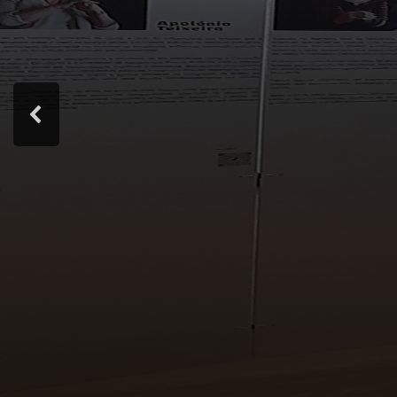
Nesta exposição apresentam-se testemunhos de e
sociedade desigual e opressiva, promovendo ações 
A curadoria não se centrou apenas nos relatos d
destes homens e mulheres. Através de sons, imag
O espaço expositivo organiza-se em diferentes núc
– de forma a evidenciar a riqueza e pluralidade das
Foram apenas selecionadas algumas das histórias p
da luta pela liberdade e que pretendem estimular a
final do percurso expositivo.