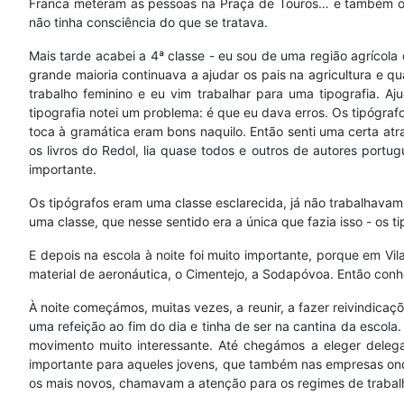
Franca meteram as pessoas na Praça de Touros… e também ouv
não tinha consciência do que se tratava.
Mais tarde acabei a 4ª classe - eu sou de uma região agrícola
grande maioria continuava a ajudar os pais na agricultura e qu
trabalho feminino e eu vim trabalhar para uma tipografia. Aj
tipografia notei um problema: é que eu dava erros. Os tipógr
toca à gramática eram bons naquilo. Então senti uma certa atrap
os livros do Redol, lia quase todos e outros de autores portug
importante.
Os tipógrafos eram uma classe esclarecida, já não trabalhavam
uma classe, que nesse sentido era a única que fazia isso - os ti
E depois na escola à noite foi muito importante, porque em Vi
material de aeronáutica, o Cimentejo, a Sodapóvoa. Então conh
À noite começámos, muitas vezes, a reunir, a fazer reivindic
uma refeição ao fim do dia e tinha de ser na cantina da escol
movimento muito interessante. Até chegámos a eleger delega
importante para aqueles jovens, que também nas empresas ond
os mais novos, chamavam a atenção para os regimes de trabalho,