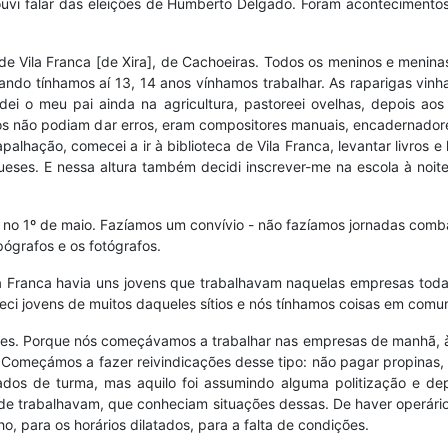
i falar das eleições de Humberto Delgado. Foram acontecimentos
 de Vila Franca [de Xira], de Cachoeiras. Todos os meninos e menina
ando tínhamos aí 13, 14 anos vínhamos trabalhar. As raparigas vinh
udei o meu pai ainda na agricultura, pastoreei ovelhas, depois ao
afos não podiam dar erros, eram compositores manuais, encadernador
alhação, comecei a ir à biblioteca de Vila Franca, levantar livros e
ueses. E nessa altura também decidi inscrever-me na escola à noite
 no 1º de maio. Fazíamos um convívio - não fazíamos jornadas comba
pógrafos e os fotógrafos.
la Franca havia uns jovens que trabalhavam naquelas empresas toda
eci jovens de muitos daqueles sítios e nós tínhamos coisas em comu
ações. Porque nós começávamos a trabalhar nas empresas de manhã, à
a. Começámos a fazer reivindicações desse tipo: não pagar propinas
dos de turma, mas aquilo foi assumindo alguma politização e de
e trabalhavam, que conheciam situações dessas. De haver operários
 para os horários dilatados, para a falta de condições.