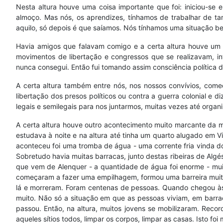
Nesta altura houve uma coisa importante que foi: iniciou-s
almoço. Mas nós, os aprendizes, tínhamos de trabalhar de ta
aquilo, só depois é que saíamos. Nós tínhamos uma situação be
Havia amigos que falavam comigo e a certa altura houve um q
movimentos de libertação e congressos que se realizavam, in
nunca consegui. Então fui tomando assim consciência política 
A certa altura também entre nós, nos nossos convívios, come
libertação dos presos políticos ou contra a guerra colonial e
legais e semilegais para nos juntarmos, muitas vezes até organ
A certa altura houve outro acontecimento muito marcante da min
estudava à noite e na altura até tinha um quarto alugado em
aconteceu foi uma tromba de água - uma corrente fria vinda do
Sobretudo havia muitas barracas, junto destas ribeiras de Algé
que vem de Alenquer - a quantidade de água foi enorme - mui
começaram a fazer uma empilhagem, formou uma barreira muito
lá e morreram. Foram centenas de pessoas. Quando chegou às 
muito. Não só a situação em que as pessoas viviam, em barra
passou. Então, na altura, muitos jovens se mobilizaram. Recor
aqueles sítios todos, limpar os corpos, limpar as casas. Isto 