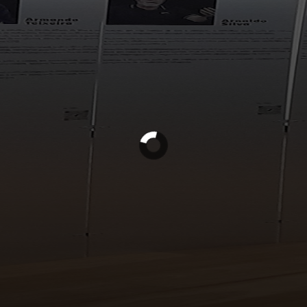
x-presos políticos da prisão de Caxias, recolhidos a parti
de solidariedade e de protesto, apesar da repressão violenta da
a prisão, mas sobretudo na diversidade de experiências, mot
ens e palavras, emergem memórias de resistência, de coragem,
leos temáticos – emoções, condições de vida, movimentos de res
 trajetórias. Ações que contribuíram para a revolução de Abril.
artilhadas, entre tantas para contar, igualmente significativa
 curiosidade do visitante para ir além da exposição, explorando