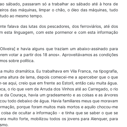
 ao sábado, passaram só a trabalhar ao sábado até à hora de
eiros das máquinas, limpar o chão, o óleo das máquinas, tudo
so tudo ao mesmo tempo.
e falava das lutas dos pescadores, dos ferroviários, até dos
 com esta linguagem, com este pormenor e com esta informação
Oliveira] e havia alguns que traziam um abaixo-assinado para
derem votar a partir dos 18 anos». Aproveitávamos as condições
mos sobre política.
a muito dramática. Eu trabalhava em Vila Franca, na tipografia,
 uma altura de lama, depois comecei-me a aperceber que o que
e aqui, creio que em frente ao Estoril, então caiu muita água.
nca, o rio que vem de Arruda dos Vinhos até ao Carregado, o rio
te da Couraça, havia um gradeamento e as coisas e as árvores
icou todo debaixo de água. Havia familiares meus que moravam
formação, porque foram muitos mais mortos e aquilo chocou-me
oisa de ocultar a informação - e tinha que se saber o que se
era muito forte, mobilizou todos os jovens para Alenquer, para
ismo.