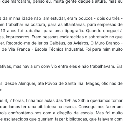
 que marcaram, penso eu, muita gente daquela altura, mas eu
s da minha idade não iam estudar, eram poucos - dois ou três -
am trabalhar na costura, para as alfaiatarias, para empresas de
s 13 anos fui trabalhar para uma tipografia. Quando cheguei à
es, impressores. Eram pessoas esclarecidas e sobretudo no que
 ler. Recordo-me de ler os Gaibéus, os Avieiros, O Muro Branco -
 de Vila Franca - Escola Técnica Industrial. Foi para mim muito
tivas, mas havia um convívio entre eles e não trabalhavam. Era
s, desde Alenquer, até Póvoa de Santa Iria, Magas, oficinas de
m.
s 6, 7 horas, tínhamos aulas das 19h às 23h e queríamos tomar
, queríamos ter uma biblioteca na escola. Conseguimos fazer um
pois confrontámo-nos com a direção da escola. Mas foi muito
 esclarecidos que queriam fazer bibliotecas, que falavam com