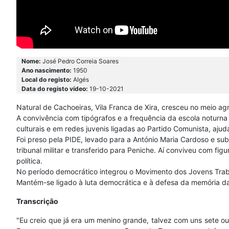
Nome:
José Pedro Correia Soares
Ano nascimento:
1950
Local do registo:
Algés
Data do registo vídeo:
19-10-2021
Natural de Cachoeiras, Vila Franca de Xira, cresceu no meio agr
A convivência com tipógrafos e a frequência da escola noturna 
culturais e em redes juvenis ligadas ao Partido Comunista, aju
Foi preso pela PIDE, levado para a António Maria Cardoso e s
tribunal militar e transferido para Peniche. Aí conviveu com fig
política.
No período democrático integrou o Movimento dos Jovens Trabal
Mantém-se ligado à luta democrática e à defesa da memória da r
Transcrição
"Eu creio que já era um menino grande, talvez com uns sete ou