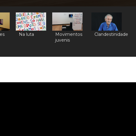
es
Na luta
Movimentos
Clandestinidade
juvenis