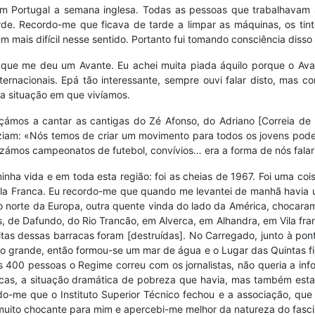
e em Portugal a semana inglesa. Todas as pessoas que trabalhavam
rde. Recordo-me que ficava de tarde a limpar as máquinas, os tint
m mais difícil nesse sentido. Portanto fui tomando consciência dis
ue me deu um Avante. Eu achei muita piada áquilo porque o Avant
ternacionais. Epá tão interessante, sempre ouvi falar disto, mas
da situação em que vivíamos.
çámos a cantar as cantigas do Zé Afonso, do Adriano [Correia de 
 diziam: «Nós temos de criar um movimento para todos os jovens po
izámos campeonatos de futebol, convívios… era a forma de nós falar
ha vida e em toda esta região: foi as cheias de 1967. Foi uma cois
 Vila Franca. Eu recordo-me que quando me levantei de manhã havia
 norte da Europa, outra quente vinda do lado da América, chocaram-s
s, de Dafundo, do Rio Trancão, em Alverca, em Alhandra, em Vila fra
tas dessas barracas foram [destruídas]. No Carregado, junto à pon
 grande, então formou-se um mar de água e o Lugar das Quintas f
400 pessoas o Regime correu com os jornalistas, não queria a in
cas, a situação dramática de pobreza que havia, mas também esta c
do-me que o Instituto Superior Técnico fechou e a associação, que 
foi muito chocante para mim e apercebi-me melhor da natureza do fasc