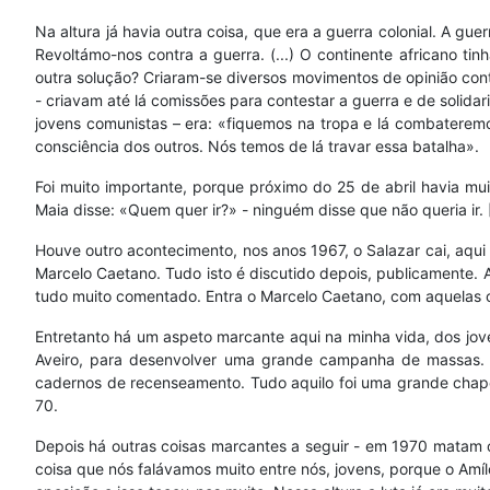
Na altura já havia outra coisa, que era a guerra colonial. A g
Revoltámo-nos contra a guerra. (...) O continente africano t
outra solução? Criaram-se diversos movimentos de opinião contr
- criavam até lá comissões para contestar a guerra e de solidar
jovens comunistas – era: «fiquemos na tropa e lá combaterem
consciência dos outros. Nós temos de lá travar essa batalha».
Foi muito importante, porque próximo do 25 de abril havia mu
Maia disse: «Quem quer ir?» - ninguém disse que não queria ir. [
Houve outro acontecimento, nos anos 1967, o Salazar cai, aqui
Marcelo Caetano. Tudo isto é discutido depois, publicamente. A
tudo muito comentado. Entra o Marcelo Caetano, com aquelas co
Entretanto há um aspeto marcante aqui na minha vida, dos jov
Aveiro, para desenvolver uma grande campanha de massas. D
cadernos de recenseamento. Tudo aquilo foi uma grande chape
70.
Depois há outras coisas marcantes a seguir - em 1970 matam 
coisa que nós falávamos muito entre nós, jovens, porque o Amílc