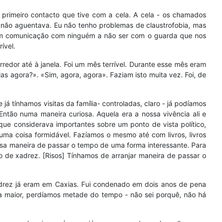
 primeiro contacto que tive com a cela. A cela - os chamados
u não aguentava. Eu não tenho problemas de claustrofobia, mas
Sem comunicação com ninguém a não ser com o guarda que nos
ível.
redor até à janela. Foi um mês terrível. Durante esse mês eram
as agora?». «Sim, agora, agora». Faziam isto muita vez. Foi, de
tínhamos visitas da família- controladas, claro - já podíamos
 Então numa maneira curiosa. Aquela era a nossa vivência ali e
ue considerava importantes sobre um ponto de vista político,
uma coisa formidável. Fazíamos o mesmo até com livros, livros
nossa maneira de passar o tempo de uma forma interessante. Para
ro de xadrez. [Risos] Tínhamos de arranjar maneira de passar o
xadrez já eram em Caxias. Fui condenado em dois anos de pena
a maior, perdíamos metade do tempo - não sei porquê, não há