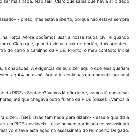
dizer mais nada. Não sei». Claro que sabia que havia ali o dedo
 passado» - preso, mas estava liberto, porque não estava sempre
 na Força Aérea podíamos usar a nossa roupa civil e quando
ora». Claro que, quando vinha a sair do portão, dois agentes -
o do carro a caminho da PIDE. Pronto, o meu contacto inicial
es, a chapadas. A exigência de eu dizer aquilo que eles queriam
estou aqui 4 horas só. Agora tu continuas eternamente por aqui
 tipo da PIDE: «Sentado? Vamos lá pôr de pé, vamos lá conversar
horas, até que chegava outro fulano da PIDE [disse]: «Vamos lá
 dizer». [Ele]: «Não tem nada para dizer?» - esse é que dizia
ia ser um PIDE «sociável» - esse homem participou no assassinato
essivo e teve esta ação no assassinato do Humberto Delgado.