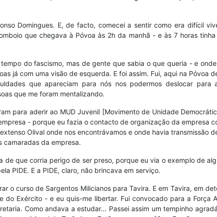
onso Domingues. E, de facto, comecei a sentir como era difícil vi
omboio que chegava à Póvoa às 2h da manhã - e às 7 horas tinha de
empo do fascismo, mas de gente que sabia o que queria - e onde o 
 já com uma visão de esquerda. E foi assim. Fui, aqui na Póvoa de S
iculdades que apareciam para nós nos podermos deslocar para 
soas que me foram mentalizando.
m para aderir ao MUD Juvenil [Movimento de Unidade Democrática J
a empresa - porque eu fazia o contacto de organização da empresa c
xtenso Olival onde nos encontrávamos e onde havia transmissão de
los camaradas da empresa.
ncia de que corria perigo de ser preso, porque eu via o exemplo de
ela PIDE. E a PIDE, claro, não brincava em serviço.
ar o curso de Sargentos Milicianos para Tavira. E em Tavira, em det
 do Exército - e eu quis-me libertar. Fui convocado para a Força 
ecretaria. Como andava a estudar... Passei assim um tempinho agr