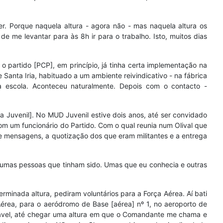
ver. Porque naquela altura - agora não - mas naquela altura os
 me levantar para às 8h ir para o trabalho. Isto, muitos dias
partido [PCP], em princípio, já tinha certa implementação na
anta Iria, habituado a um ambiente reivindicativo - na fábrica
a escola. Aconteceu naturalmente. Depois com o contacto -
uvenil]. No MUD Juvenil estive dois anos, até ser convidado
om um funcionário do Partido. Com o qual reunia num Olival que
 mensagens, a quotização dos que eram militantes e a entrega
 algumas pessoas que tinham sido. Umas que eu conhecia e outras
erminada altura, pediram voluntários para a Força Aérea. Aí bati
Aérea, para o aeródromo de Base [aérea] nº 1, no aeroporto de
adável, até chegar uma altura em que o Comandante me chama e