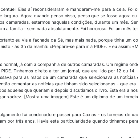
centuei. Eles aí reconsideraram e mandaram-me para a cela. Foi o
de largura. Agora quando penso nisso, penso que se fosse agora e
tros camaradas, estarmos naquelas condições, durante um mês. 
 a família - sem nada absolutamente. Foi horroroso. Foi um mês terr
portanto eu via a fachada da Sé, mas mais nada, porque tinha um cor
 nisto - às 3h da manhã: «Prepare-se para ir à PIDE». E eu assim: «M
normal, já com a companhia de outros camaradas. Um regime onde já 
PIDE. Tínhamos direito a ter um jornal, que era lido por 12 ou 14.
passava para as mãos de um camarada que selecionava as notícias q
tão comentar as notícias que tinham sido selecionadas - que era 
odos aqueles que queriam e depois discutíamos o livro. Esta era a 
E jogar xadrez. [Mostra uma imagem] Este é um diploma de um tornei
 julgamento fui condenado e passei para Caxias - os torneios de 
am por três anos. Havia esta particularidade quando tínhamos pen