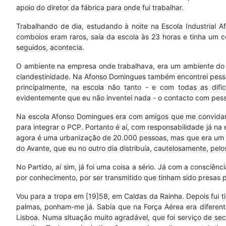
apoio do diretor da fábrica para onde fui trabalhar.
Trabalhando de dia, estudando à noite na Escola Industrial Af
comboios eram raros, saía da escola às 23 horas e tinha um c
seguidos, acontecia.
O ambiente na empresa onde trabalhava, era um ambiente do t
clandestinidade. Na Afonso Domingues também encontrei pessoas
principalmente, na escola não tanto - e com todas as dif
evidentemente que eu não inventei nada - o contacto com pes
Na escola Afonso Domingues era com amigos que me convidara
para integrar o PCP. Portanto é aí, com responsabilidade já n
agora é uma urbanização de 20.000 pessoas, mas que era um e
do Avante, que eu no outro dia distribuía, cautelosamente, pe
No Partido, aí sim, já foi uma coisa a sério. Já com a consciê
por conhecimento, por ser transmitido que tinham sido presas p
Vou para a tropa em [19]58, em Caldas da Rainha. Depois fui tir
palmas, ponham-me já. Sabia que na Força Aérea era diferente
Lisboa. Numa situação muito agradável, que foi serviço de s