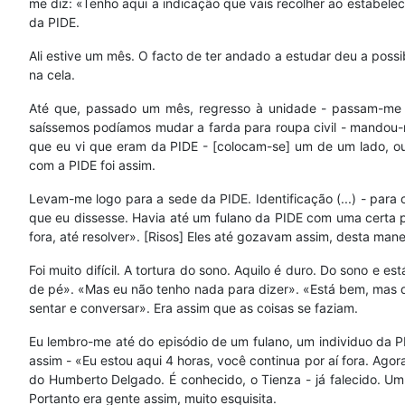
me diz: «Tenho aqui a indicação que vais recolher ao estabelec
da PIDE.
Ali estive um mês. O facto de ter andado a estudar deu a possi
na cela.
Até que, passado um mês, regresso à unidade - passam-me à
saíssemos podíamos mudar a farda para roupa civil - mandou-me
que eu vi que eram da PIDE - [colocam-se] um de um lado, ou
com a PIDE foi assim.
Levam-me logo para a sede da PIDE. Identificação (...) - para 
que eu dissesse. Havia até um fulano da PIDE com uma certa pi
fora, até resolver». [Risos] Eles até gozavam assim, desta mane
Foi muito difícil. A tortura do sono. Aquilo é duro. Do sono e
de pé». «Mas eu não tenho nada para dizer». «Está bem, mas de
sentar e conversar». Era assim que as coisas se faziam.
Eu lembro-me até do episódio de um fulano, um individuo da P
assim - «Eu estou aqui 4 horas, você continua por aí fora. Agor
do Humberto Delgado. É conhecido, o Tienza - já falecido. 
Portanto era gente assim, muito esquisita.