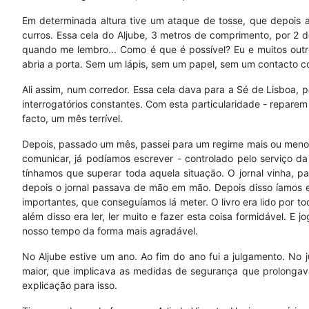
Em determinada altura tive um ataque de tosse, que depois a
curros. Essa cela do Aljube, 3 metros de comprimento, por 2 
quando me lembro... Como é que é possível? Eu e muitos ou
abria a porta. Sem um lápis, sem um papel, sem um contacto com
Ali assim, num corredor. Essa cela dava para a Sé de Lisboa, 
interrogatórios constantes. Com esta particularidade - reparem
facto, um mês terrível.
Depois, passado um mês, passei para um regime mais ou menos 
comunicar, já podíamos escrever - controlado pelo serviço da 
tínhamos que superar toda aquela situação. O jornal vinha, 
depois o jornal passava de mão em mão. Depois disso íamos en
importantes, que conseguíamos lá meter. O livro era lido por t
além disso era ler, ler muito e fazer esta coisa formidável. 
nosso tempo da forma mais agradável.
No Aljube estive um ano. Ao fim do ano fui a julgamento. No
maior, que implicava as medidas de segurança que prolongav
explicação para isso.