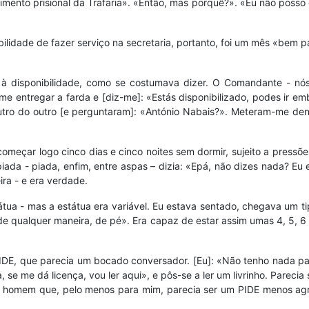
imento prisional da Trafaria». «Então, mas porquê?». «Eu não posso 
bilidade de fazer serviço na secretaria, portanto, foi um mês «bem
 disponibilidade, como se costumava dizer. O Comandante - nós
 entregar a farda e [diz-me]: «Estás disponibilizado, podes ir emb
tro do outro [e perguntaram]: «António Nabais?». Meteram-me dentr
começar logo cinco dias e cinco noites sem dormir, sujeito a pressõ
ada - piada, enfim, entre aspas – dizia: «Epá, não dizes nada? Eu 
ira - e era verdade.
 estátua - mas a estátua era variável. Eu estava sentado, chegava um
 qualquer maneira, de pé». Era capaz de estar assim umas 4, 5, 6 
IDE, que parecia um bocado conversador. [Eu]: «Não tenho nada para
a, se me dá licença, vou ler aqui», e pôs-se a ler um livrinho. Parec
Um homem que, pelo menos para mim, parecia ser um PIDE menos agr