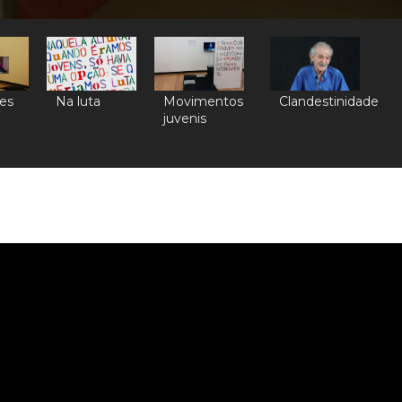
es
Na luta
Movimentos
Clandestinidade
juvenis