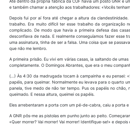
Até dentro da própria fábrica da CUF havia um posto GNR e uma c
e também chamar a atenção aos trabalhadores: «Vocês tenham
Depois fui por aí fora até chegar a altura da clandestinidade
trabalho. Era muito difícil ter esse trabalho da organizaçã
complicado. De modo que havia a primeira defesa das casas 
desconfiava de nada. E realmente conseguíamos fazer esse trab
uma assinatura, tinha de ser a falsa. Uma coisa que se passava
que não me lembro.
A primeira prisão. Eu vivi em várias casas, ia saltando de umas 
completamente. O Domingos Abrantes, que era o meu companhe
(...) Às 4:30 da madrugada tocam à campainha e eu pensei: «Só
papéis, para queimar. Normalmente eu levava para o quarto uma
panela, tive medo de não ter tempo. Pus os papéis no chão, n
queimado. E nessa altura, queimei os papéis.
Eles arrebentaram a porta com um pé-de-cabra, caiu a porta 
A GNR pôs-me as pistolas em punho junto ao peito. Começaram:
«Quer morrer? Vai morrer! Vai morrer! Identifique-se!» e depois