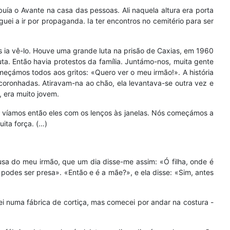
buía o Avante na casa das pessoas. Ali naquela altura era porta
uei a ir por propaganda. Ia ter encontros no cemitério para ser
ois ia vê-lo. Houve uma grande luta na prisão de Caxias, em 1960
uta. Então havia protestos da família. Juntámo-nos, muita gente
eçámos todos aos gritos: «Quero ver o meu irmão!». A história
coronhadas. Atiravam-na ao chão, ela levantava-se outra vez e
a, era muito jovem.
e víamos então eles com os lenços às janelas. Nós começámos a
uita força. (…)
ausa do meu irmão, que um dia disse-me assim: «Ó filha, onde é
 podes ser presa». «Então e é a mãe?», e ela disse: «Sim, antes
ei numa fábrica de cortiça, mas comecei por andar na costura -