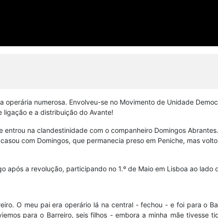
ia operária numerosa. Envolveu-se no Movimento de Unidade Democrá
ligação e a distribuição do Avante!
 e entrou na clandestinidade com o companheiro Domingos Abrantes. F
asou com Domingos, que permanecia preso em Peniche, mas voltou a
go após a revolução, participando no 1.º de Maio em Lisboa ao lado 
iro. O meu pai era operário lá na central - fechou - e foi para o 
iemos para o Barreiro, seis filhos - embora a minha mãe tivesse tid