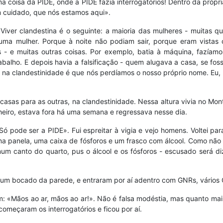
oisa da PIDE, onde a PIDE fazia interrogatórios! Dentro da própria fá
 cuidado, que nós estamos aqui».
. Viver clandestina é o seguinte: a maioria das mulheres - muitas q
o numa mulher. Porque à noite não podiam sair, porque eram vistas
- e muitas outras coisas. Por exemplo, batia à máquina, fazíamos
alho. E depois havia a falsificação - quem alugava a casa, se foss
 na clandestinidade é que nós perdíamos o nosso próprio nome. Eu, p
casas para as outras, na clandestinidade. Nessa altura vivia no Mont
iro, estava fora há uma semana e regressava nesse dia.
 pode ser a PIDE». Fui espreitar à vigia e vejo homens. Voltei par
 panela, uma caixa de fósforos e um frasco com álcool. Como não t
um canto do quarto, pus o álcool e os fósforos - escusado será diz
e um bocado da parede, e entraram por aí adentro com GNRs, vário
 «Mãos ao ar, mãos ao ar!». Não é falsa modéstia, mas quanto mais
 começaram os interrogatórios e ficou por aí.