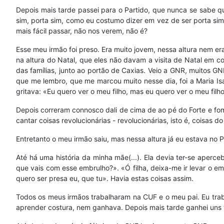
Depois mais tarde passei para o Partido, que nunca se sabe qua
sim, porta sim, como eu costumo dizer em vez de ser porta sim,
mais fácil passar, não nos verem, não é?
Esse meu irmão foi preso. Era muito jovem, nessa altura nem era
na altura do Natal, que eles não davam a visita de Natal em co
das famílias, junto ao portão de Caxias. Veio a GNR, muitos 
que me lembro, que me marcou muito nesse dia, foi a Maria Is
gritava: «Eu quero ver o meu filho, mas eu quero ver o meu filh
Depois correram connosco dali de cima de ao pé do Forte e fo
cantar coisas revolucionárias - revolucionárias, isto é, coisas 
Entretanto o meu irmão saiu, mas nessa altura já eu estava no P
Até há uma história da minha mãe(...). Ela devia ter-se aperc
que vais com esse embrulho?». «Ó filha, deixa-me ir levar o em
quero ser presa eu, que tu». Havia estas coisas assim.
Todos os meus irmãos trabalharam na CUF e o meu pai. Eu traba
aprender costura, nem ganhava. Depois mais tarde ganhei uns