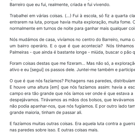
Barreiro que eu fui, realmente, criada e fui vivendo.
Trabalhei em várias coisas. (…) Fui à escola, só fiz a quarta cl
entrarem na luta, porque havia muita exploração, muita fome. O
normalmente em turnos de noite para ganhar mais qualquer coisa
Nós mudámos de casa, vivíamos no centro do Barreiro, numa cas
um bairro operário. E o que é que acontecia? Nós tínhamos t
Palmeiras - que ainda é bastante longe - miúda, buscar o pão 
Foram coisas destas que me fizeram... Mas não só, a exploraç
ativo e eu [segui] os passos dele. Juntei-me também e particip
O que é que nós fazíamos? Pichagens nas paredes, distribuíamo
E houve uma altura [em] que nós fazíamos assim: havia a es
campo era tão grande que nós íamos ver onde é que estava a 
despejávamos. Tirávamos as mãos dos bolsos, que levávamos o
não podia apanhar-nos, que nós fugíamos. E por outro lado ta
grande maioria, tinham de passar ali.
E fazíamos muitas outras coisas. Era aquela luta contra a gue
nas paredes sobre isso. E outras coisas mais.