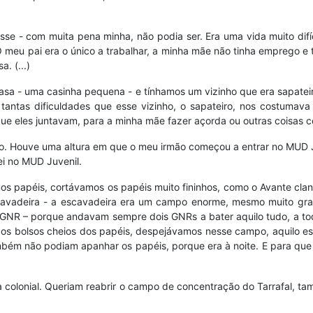
asse - com muita pena minha, não podia ser. Era uma vida muito difíc
 meu pai era o único a trabalhar, a minha mãe não tinha emprego e ti
. (...)
a - uma casinha pequena - e tínhamos um vizinho que era sapateiro
antas dificuldades que esse vizinho, o sapateiro, nos costumava
que eles juntavam, para a minha mãe fazer açorda ou outras coisas 
ão. Houve uma altura em que o meu irmão começou a entrar no MUD 
ei no MUD Juvenil.
s papéis, cortávamos os papéis muito fininhos, como o Avante clan
cavadeira - a escavadeira era um campo enorme, mesmo muito grand
GNR – porque andavam sempre dois GNRs a bater aquilo tudo, a toda
s bolsos cheios dos papéis, despejávamos nesse campo, aquilo esv
mbém não podiam apanhar os papéis, porque era à noite. E para que 
rra colonial. Queriam reabrir o campo de concentração do Tarrafal,