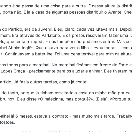
ndo é se passa de uma coisa para a outra. E nessa altura já distri
 porta não. E ia a casa de algumas pessoas distribuir o Avante. Cheg
 do Partido, era da Juvenil. E eu, claro, cada vez lutava mais. Dep
mum. Era através do Parlatório. E os presos resolveram fazer uma l
GNRs, que tentam impedir - nós também não podíamos entrar. Mas com
abel Aboim Inglês. Que estava para ver o filho. Levou tantas… com 
o». Continuavam a bater-lhe. Foi uma cena terrível para mim na altur
mos todos para a marginal. Na marginal ficámos em frente do Forte 
do Lopes Graça - precisamente para os ajudar e animar. Eles tiveram m
artido. Já fazia outras tarefas, como já contei.
ebido tanto, porque já tinham assaltado a casa da minha mãe por c
brulho». E eu disse «Ó mãezinha, mas porquê?». [E ela]: «Porque tu
lhei lá 6 meses, estava a contrato - mas muito mais tarde. Trabalh
 tostões.