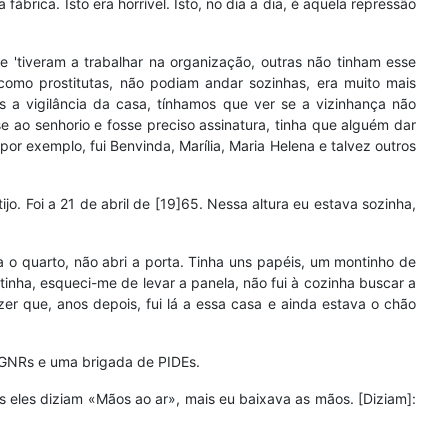
brica. Isto era horrível. Isto, no dia a dia, é aquela repressão
ue 'tiveram a trabalhar na organização, outras não tinham esse
 como prostitutas, não podiam andar sozinhas, era muito mais
 a vigilância da casa, tínhamos que ver se a vizinhança não
e ao senhorio e fosse preciso assinatura, tinha que alguém dar
or exemplo, fui Benvinda, Marília, Maria Helena e talvez outros
ijo. Foi a 21 de abril de [19]65. Nessa altura eu estava sozinha,
a o quarto, não abri a porta. Tinha uns papéis, um montinho de
inha, esqueci-me de levar a panela, não fui à cozinha buscar a
er que, anos depois, fui lá a essa casa e ainda estava o chão
s GNRs e uma brigada de PIDEs.
 eles diziam «Mãos ao ar», mais eu baixava as mãos. [Diziam]: