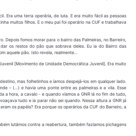
il. Era uma terra operária, de luta. E era muito fácil as pessoas
nha muitos filhos. E o meu pai foi operário na CUF e trabalhava
. Depois fomos morar para o bairro das Palmeiras, no Barreiro,
 dar os restos do pão que sobrava deles. Eu ia do Bairro das
com aquele pão. Isto revela, realmente…
Juvenil [Movimento de Unidade Democrática Juvenil]. Era muito
destino, mas folhetinhos e íamos despejá-los em qualquer lado.
e – (…) e havia uma ponte entre as palmeiras e a vila. Esse
 a hora, a cavalo - e quando víamos a GNR lá no fim de tudo,
oaçava tudo e ia parar não sei quando. Nessa altura a GNR já
eram os papéis? Era porque os operários da CUF do Barreiro, a
 também lutámos contra a reabertura, também fazíamos pichagens