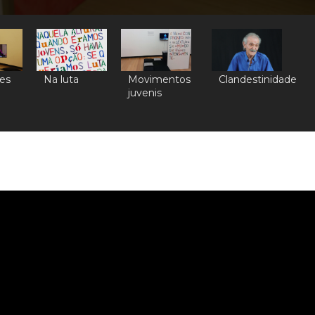
es
Na luta
Movimentos
Clandestinidade
juvenis