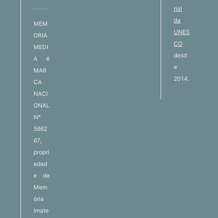
rial
da
MEM
UNES
ORIA
CO
MEDI
desd
A é
e
MAR
2014.
CA
NACI
ONAL
Nº
5662
67,
propri
edad
e de
Mem
ória
Imate