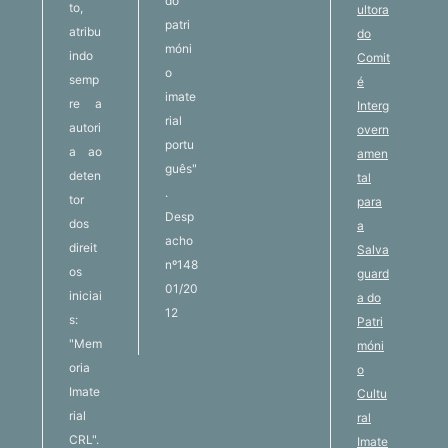
do
to,
ultora
patri
atribu
do
móni
indo
Comit
o
semp
é
imate
re a
Interg
rial
autori
overn
portu
a ao
amen
guês"
deten
tal
.
tor
para
Desp
dos
a
acho
direit
Salva
nº148
os
guard
01/20
iniciai
a do
12
s:
Patri
"Mem
móni
oria
o
Imate
Cultu
rial
ral
CRL".
Imate