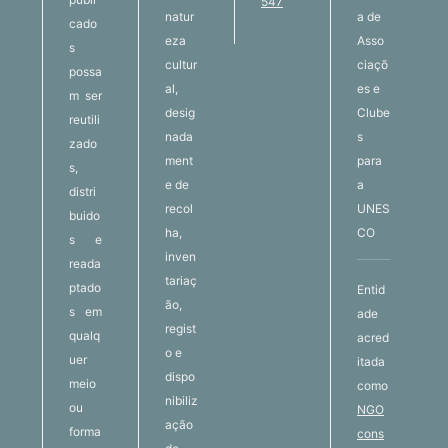
547
natur
a de
cado
eza
Asso
s
cultur
ciaçõ
possa
al,
es e
m ser
desig
Clube
reutili
nada
s
zado
ment
para
s,
e de
a
distri
recol
UNES
buido
ha,
CO
s e
inven
reada
tariaç
ptado
Entid
ão,
s em
ade
regist
qualq
acred
o e
uer
itada
dispo
meio
como
nibiliz
ou
NGO
ação
forma
cons