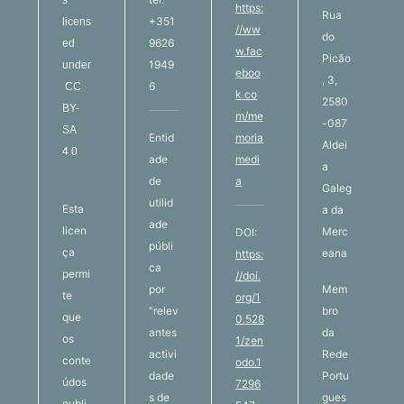
s
https:
Rua
+351
licens
//ww
do
9626
ed
w.fac
Picão
1949
under
eboo
, 3,
6
CC
k.co
2580
BY-
m/me
-087
SA
Entid
moria
Aldei
4.0
ade
medi
a
de
a
Galeg
utilid
Esta
a da
ade
licen
Merc
DOI:
públi
ça
eana
https:
ca
permi
//doi.
por
Mem
te
org/1
"relev
bro
que
0.528
antes
da
os
1/zen
activi
Rede
conte
odo.1
dade
Portu
údos
7296
s de
gues
publi