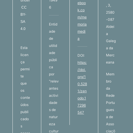
1949
under
eboo
, 3,
6
CC
k.co
2580
BY-
m/me
-087
SA
Entid
moria
Aldei
4.0
ade
medi
a
de
a
Galeg
utilid
Esta
a da
ade
licen
Merc
DOI:
públi
ça
eana
https:
ca
permi
//doi.
por
Mem
te
org/1
"relev
bro
que
0.528
antes
da
os
1/zen
activi
Rede
conte
odo.1
dade
Portu
údos
7296
s de
gues
publi
547
natur
a de
cado
eza
Asso
s
cultur
ciaçõ