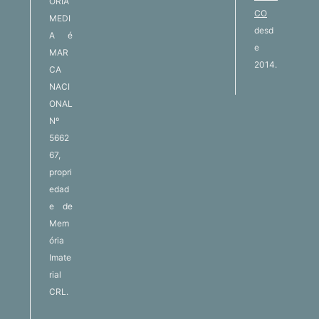
ORIA
CO
MEDI
desd
A é
e
MAR
2014.
CA
NACI
ONAL
Nº
5662
67,
propri
edad
e de
Mem
ória
Imate
rial
CRL.