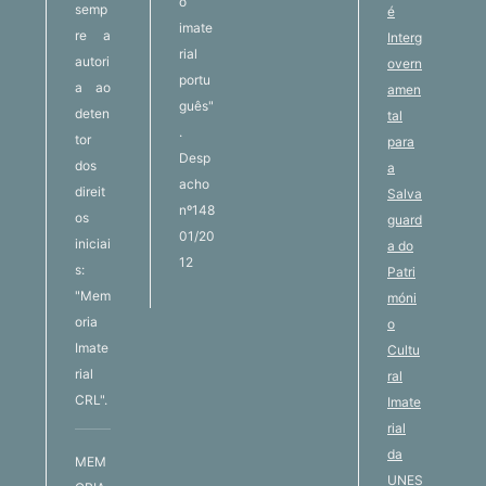
o
semp
é
imate
re a
Interg
rial
autori
overn
portu
a ao
amen
guês"
deten
tal
.
tor
para
Desp
dos
a
acho
direit
Salva
nº148
os
guard
01/20
iniciai
a do
12
s:
Patri
"Mem
móni
oria
o
Imate
Cultu
rial
ral
CRL".
Imate
rial
da
MEM
UNES