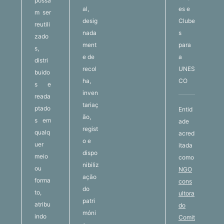
possa
al,
es e
m ser
desig
Clube
reutili
nada
s
zado
ment
para
s,
e de
a
distri
recol
UNES
buido
ha,
CO
s e
inven
reada
tariaç
ptado
Entid
ão,
s em
ade
regist
qualq
acred
o e
uer
itada
dispo
meio
como
nibiliz
ou
NGO
ação
forma
cons
do
to,
ultora
patri
atribu
do
móni
indo
Comit