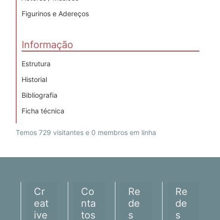
Figurinos e Adereços
Informação
Estrutura
Historial
Bibliografia
Ficha técnica
Temos 729 visitantes e 0 membros em linha
Cr
Co
Re
Re
eat
nta
de
de
ive
tos
s
s