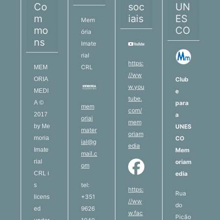
Co
soc
UN
m
iais
ES
Mem
mo
CO
ória
ns
Imate
rial
https:
CRL
MEM
//ww
ORIA
Club
w.you
MEDI
e
tube.
A
©
para
mem
com/
2017
a
oriai
mem
by
Me
UNES
mater
oriam
moria
CO
ial@g
edia
Imate
Mem
mail.c
rial
oriam
om
CRL
i
edia
tel:
s
https:
Rua
+351
licens
//ww
do
9626
ed
w.fac
Picão